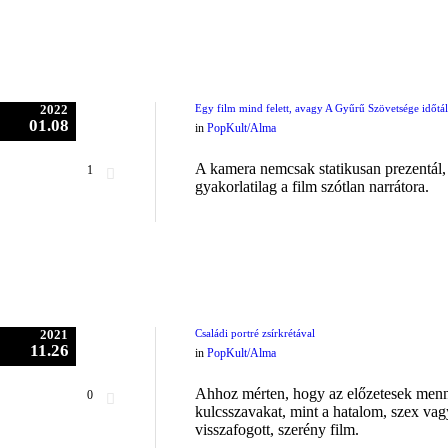
2022
Egy film mind felett, avagy A Gyűrű Szövetsége időtáll
01.08
in
PopKult/Alma
A kamera nemcsak statikusan prezentál, 
1
gyakorlatilag a film szótlan narrátora.
2021
Családi portré zsírkrétával
11.26
in
PopKult/Alma
Ahhoz mérten, hogy az előzetesek menn
0
kulcsszavakat, mint a hatalom, szex va
visszafogott, szerény film.