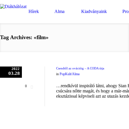
Hírek
Alma
Kiadványaink
Pr
Tag Archives: «film»
2022
Csendtől az ovációig – A CODA útja
03.28
in
PopKult/Alma
…rendkívül inspiráló látni, ahogy Sian 
0
csúcsára nőtte magát, és hogy a már-már
eksztázissal képviseli azt az utazás kezde