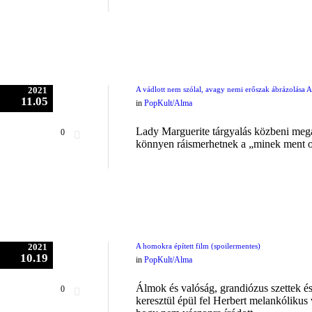
2021
A vádlott nem szólal, avagy nemi erőszak ábrázolása A
11.05
in
PopKult/Alma
Lady Marguerite tárgyalás közbeni meg
0
könnyen ráismerhetnek a „minek ment od
2021
A homokra épített film (spoilermentes)
10.19
in
PopKult/Alma
Álmok és valóság, grandiózus szettek és
0
keresztül épül fel Herbert melankólikus