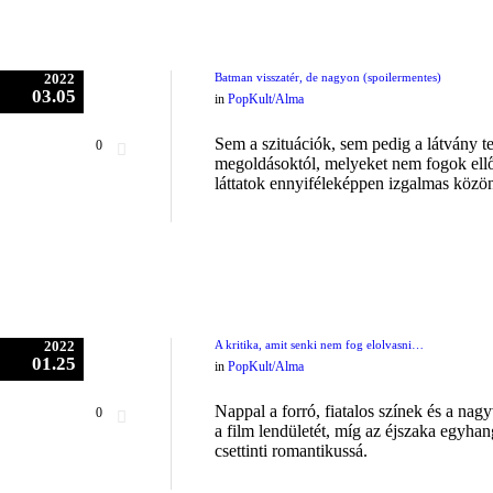
2022
Batman visszatér, de nagyon (spoilermentes)
03.05
in
PopKult/Alma
Sem a szituációk, sem pedig a látvány te
0
megoldásoktól, melyeket nem fogok ellő
láttatok ennyiféleképpen izgalmas közön
2022
A kritika, amit senki nem fog elolvasni…
01.25
in
PopKult/Alma
Nappal a forró, fiatalos színek és a na
0
a film lendületét, míg az éjszaka egyha
csettinti romantikussá.