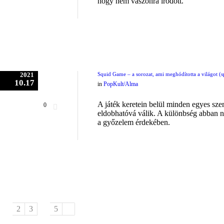
hogy nem vászonra íródott.
2021
Squid Game – a sorozat, ami meghódította a világot (s
10.17
in
PopKult/Alma
A játék keretein belül minden egyes sze
0
eldobhatóvá válik. A különbség abban 
a győzelem érdekében.
1
2
3
…
5