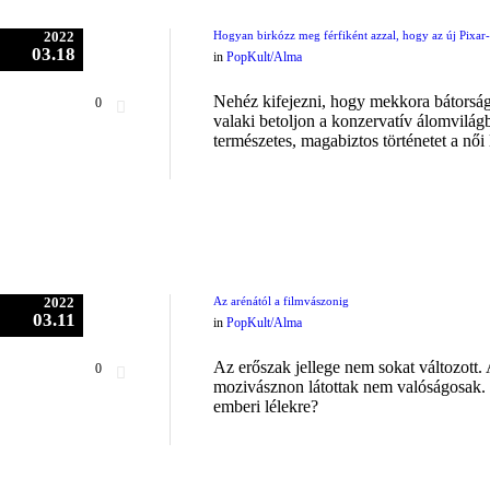
2022
Hogyan birkózz meg férfiként azzal, hogy az új Pixar
03.18
in
PopKult/Alma
Nehéz kifejezni, hogy mekkora bátorság
0
valaki betoljon a konzervatív álomvilág
természetes, magabiztos történetet a női
2022
Az arénától a filmvászonig
03.11
in
PopKult/Alma
Az erőszak jellege nem sokat változott.
0
mozivásznon látottak nem valóságosak. 
emberi lélekre?