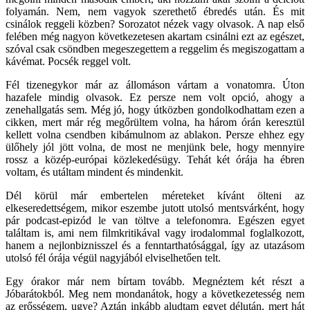
folyamán. Nem, nem vagyok szerethető ébredés után. És mit
csinálok reggeli közben? Sorozatot nézek vagy olvasok. A nap első
felében még nagyon következetesen akartam csinálni ezt az egészet,
szóval csak csöndben megeszegettem a reggelim és megiszogattam a
kávémat. Pocsék reggel volt.
Fél tizenegykor már az állomáson vártam a vonatomra. Úton
hazafele mindig olvasok. Ez persze nem volt opció, ahogy a
zenehallgatás sem. Még jó, hogy útközben gondolkodhattam ezen a
cikken, mert már rég megőrültem volna, ha három órán keresztül
kellett volna csendben kibámulnom az ablakon. Persze ehhez egy
ülőhely jól jött volna, de most ne menjünk bele, hogy mennyire
rossz a közép-európai közlekedésügy. Tehát két órája ha ébren
voltam, és utáltam mindent és mindenkit.
Dél körül már embertelen méreteket kívánt ölteni az
elkeseredettségem, mikor eszembe jutott utolsó mentsvárként, hogy
pár podcast-epizód le van töltve a telefonomra. Egészen egyet
találtam is, ami nem filmkritikával vagy irodalommal foglalkozott,
hanem a nejlonbiznisszel és a fenntarthatósággal, így az utazásom
utolsó fél órája végül nagyjából elviselhetően telt.
Egy órakor már nem bírtam tovább. Megnéztem két részt a
Jóbarátokból. Meg nem mondanátok, hogy a következetesség nem
az erősségem, ugye? Aztán inkább aludtam egyet délután, mert hát