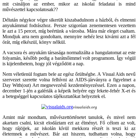
mit csináljon az ember, mikor az iskolai feladatai is mind
művészettel kapcsolatosak??
Délután négykor végre sikerült kiszabadulnom a házból, és elmenni
anyukámmal fodrászhoz. Persze szigorúan zenementesen vezettem
le azt a 15 percet, míg beértünk a városba. Mára már eleget csaltam.
Mondjuk arra nem gondoltam, mennyire nehéz lesz kivárni azt a fél
órát, míg elkészül, könyv nélkül.
A vacsora és anyukám társasága normalizálta a hangulatomat az este
folyamán, később pedig a barátnőimmel volt programom. Így végül
is kijelenthetem, hogy jól végződött a nap.
Nem véletlenül fogtam bele az egész őrültségbe.
A Visual Aids nevű
szervezet szerette volna felhívni az AIDS-járványra a figyelmet a
Day With(out) Art megnevezésű kezdeményezéssel. Ezen a napon,
december 1-jén a galériák a képeik helyére egy fekete-fehér X-et és
a betegséggel kapcsolatos tájékoztatókat helyeztek el.
visualaids.org
Amint már mondtam, művészettörténetet tanulok, és mivel nem
akartam csalni, kicsit elodáztam ezt az élményt. Fő célom az volt,
hogy rájöjjek, az iskolán kívül mekkora részét is teszi ki az
életemnek a művészet. Bár azt hiszem, tudhattam volna, hogy