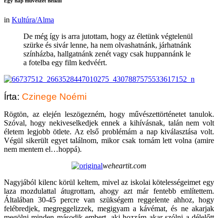
Egy nap művészet nélkül
in
Kultúra/Alma
De még így is arra jutottam, hogy az életünk végtelenül
szürke és sivár lenne, ha nem olvashatnánk, járhatnánk
színházba, hallgatnánk zenét vagy csak huppannánk le
a fotelba egy film kedvéért.
Írta:
Czinege Noémi
Rögtön, az elején leszögezném, hogy művészettörténetet tanulok.
Szóval, hogy nekiveselkedjek ennek a kihívásnak, talán nem volt
életem legjobb ötlete. Az első problémám a nap kiválasztása volt.
Végül sikerült egyet találnom, mikor csak tornám lett volna (amire
nem mentem el…hoppá).
weheartit.com
Nagyjából kilenc körül keltem, mivel az iskolai kötelességeimet egy
laza mozdulattal átugrottam, ahogy azt már fentebb említettem.
Általában 30-45 percre van szükségem reggelente ahhoz, hogy
felébredjek, megreggelizzek, megigyam a kávémat, és ne akarjak
megölni minden második embert, aki hozzám akar szólni a délelőtt