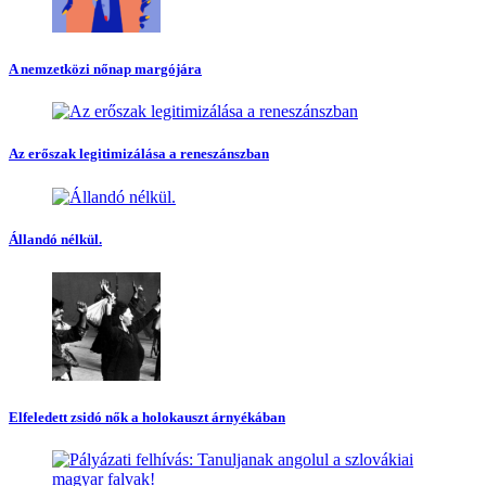
A nemzetközi nőnap margójára
Az erőszak legitimizálása a reneszánszban
Állandó nélkül.
Elfeledett zsidó nők a holokauszt árnyékában