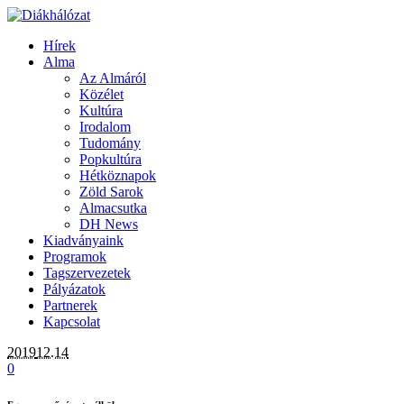
Hírek
Alma
Az Almáról
Közélet
Kultúra
Irodalom
Tudomány
Popkultúra
Hétköznapok
Zöld Sarok
Almacsutka
DH News
Kiadványaink
Programok
Tagszervezetek
Pályázatok
Partnerek
Kapcsolat
2019
12.14
0