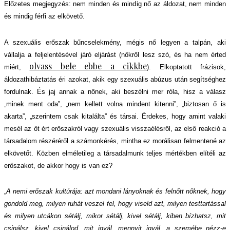
Előzetes megjegyzés: nem minden és mindig nő az áldozat, nem minden
és mindig férfi az elkövető.
A szexuális erőszak bűncselekmény, mégis nő legyen a talpán, aki
vállalja a feljelentésével járó eljárást (nőkről lesz szó, és ha nem érted
olvass bele ebbe a cikkbe
miért,
). Elkoptatott frázisok,
áldozathibáztatás éri azokat, akik egy szexuális abúzus után segítséghez
fordulnak. És jaj annak a nőnek, aki beszélni mer róla, hisz
a
válasz
„minek ment oda”, „nem kellett volna mindent kitenni”, „biztosan ő is
akarta”, „szerintem csak kitalálta” és társai. Érdekes, hogy amint valaki
mesél az őt ért erőszakról vagy szexuális visszaélésről, az első reakció a
társadalom részéréről a számonkérés, mintha ez morálisan felmentené az
elkövetőt. Közben elméletileg a társadalmunk teljes mértékben elítéli az
erőszakot, de akkor hogy is van ez?
„
A nemi erőszak kultúrája: azt mondani lányoknak és felnőtt nőknek, hogy
gondold meg, milyen ruhát veszel fel, hogy viseld azt, milyen testtartással
és milyen utcákon sétálj, mikor sétálj, kivel sétálj, kiben bízhatsz, mit
csinálsz, kivel csinálod, mit igyál, mennyit igyál, a szemébe nézz-e