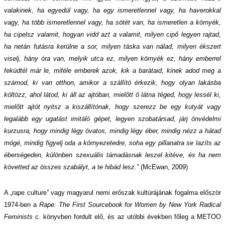
valakinek, ha egyedül vagy, ha egy ismeretlennel vagy, ha haverokkal
vagy, ha több ismeretlennel vagy, ha sötét van, ha ismeretlen a környék,
ha cipelsz valamit, hogyan vidd azt a valamit, milyen cipő legyen rajtad,
ha netán futásra kerülne a sor, milyen táska van nálad, milyen ékszert
viselj, hány óra van, melyik utca ez, milyen környék ez, hány emberrel
feküdtél már le, miféle emberek azok, kik a barátaid, kinek adod meg a
számod, ki van otthon, amikor a szállító érkezik, hogy olyan lakásba
költözz, ahol látod, ki áll az ajtóban, mielőtt ő látna téged, hogy lessél ki,
mielőtt ajtót nyitsz a kiszállítónak, hogy szerezz be egy kutyát vagy
legalább egy ugatást imitáló gépet, legyen szobatársad, járj önvédelmi
kurzusra, hogy mindig légy óvatos, mindig légy éber, mindig nézz a hátad
mögé, mindig figyelj oda a környezetedre, soha egy pillanatra se lazíts az
éberségeden, különben szexuális támadásnak leszel kitéve, és ha nem
követted az összes szabályt, a te hibád lesz.”
(McEwan, 2009)
A „rape culture”
vagy
magyarul nemi erőszak kultúrájának fogalma először
1974-ben a
Rape: The First Sourcebook for Women by New York Radical
Feminists
c. könyvben fordult elő, és az utóbbi években főleg a METOO