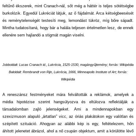
feltűnő ékszerek, mint Cranach-nál, sőt még a háttér is teljes sötétségbe
burkolózik. Egyedül Lukréciát látjuk, az ő fájdalmát. Arca kétségbeesését
és reménytelenségét testesíti meg, lemondást tükröz, míg bőre sápadt.
Mintha tudatosítaná, hogy bár a halála teljesen értelmetlen lesz, de ennek
ellenére sem hajlandó a stigmát magán viselni.
Jobboldalt:
Lucas Cranach id.,
Lukrécia
, 1525-1530, magángyűjtemény;
forrás: Wikipédia
Baloldalt:
Rembrandt von Rijn,
Lukrécia
, 1666, Minneapolis Institute of Art;
forrás:
Wikipédia
A reneszánsz festményeket mára felváltották a reklámok, amelyek a
média hipotézise szerint hangsúlyozva és eltúlozva reflektálják a
társadalomban zajló jelenségeket. Ami a mindennapokban egy
szexizmuson alapuló „ártatlan” vicc, az óriás plakátokon egy valótlan és
szépített szituáció. Ahogyan az alábbi kép is egy, feltételezem, hőn
áhított jelenetet ábrázol, ahol a nő csupán objektum, amit a körülötte lévő