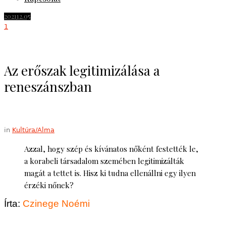
2021
12.05
1
Az erőszak legitimizálása a
reneszánszban
in
Kultúra/Alma
Azzal, hogy szép és kívánatos nőként festették le,
a korabeli társadalom szemében legitimizálták
magát a tettet is. Hisz ki tudna ellenállni egy ilyen
érzéki nőnek?
Írta:
Czinege Noémi