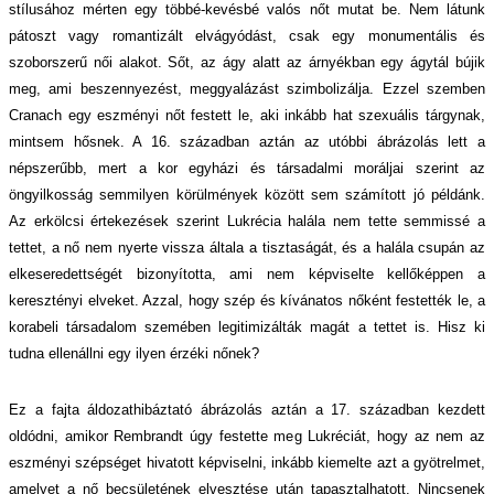
stílusához mérten egy többé-kevésbé valós nőt mutat be. Nem látunk
pátoszt vagy romantizált elvágyódást, csak egy monumentális és
szoborszerű női alakot. Sőt, az ágy alatt az árnyékban egy ágytál bújik
meg, ami beszennyezést, meggyalázást szimbolizálja. Ezzel szemben
Cranach egy eszményi nőt festett le, aki inkább hat szexuális tárgynak,
mintsem hősnek. A 16. században aztán az utóbbi ábrázolás lett a
népszerűbb, mert a kor egyházi és társadalmi moráljai szerint az
öngyilkosság semmilyen körülmények között sem számított jó példánk.
Az erkölcsi értekezések szerint Lukrécia halála nem tette semmissé a
tettet, a nő nem nyerte vissza általa a tisztaságát, és a halála csupán az
elkeseredettségét bizonyította, ami nem képviselte kellőképpen a
keresztényi elveket. Azzal, hogy szép és kívánatos nőként festették le, a
korabeli társadalom szemében legitimizálták magát a tettet is. Hisz ki
tudna ellenállni egy ilyen érzéki nőnek?
Ez a fajta áldozathibáztató ábrázolás aztán a 17. században kezdett
oldódni, amikor Rembrandt úgy festette meg Lukréciát, hogy az nem az
eszményi szépséget hivatott képviselni, inkább kiemelte azt a gyötrelmet,
amelyet a nő becsületének elvesztése után tapasztalhatott. Nincsenek