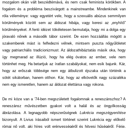
mozgalom okán vált beszédtémává, és nem csak feminista körökben. A
fogalom és a probléma beszivárgott a mainstreambe. Mindenkinek van
róla véleménye: vagy egyetért vele, hogy a szexuális abúzus semmilyen
körülmények között sem az áldozat hibája, vagy keresi az „enyhítő”
körülményeket. A fenti idézet tökéletesen bemutatja, hogy mi a dolga egy
jóravaló nőnek a második tábor szerint. De ezen hozzáállás mögött a
szakemberek mást is felfedezni vélnek, mintsem puszta nőgyűlöletet
vagy patriarchális tradicionizmust. Az áldozathibáztatás másik oka, hogy
így megmarad az illúzió, hogy ha elég óvatos az ember, vele nem
történhet meg. Ha betartjuk az íratlan szabályokat, nem esik bajunk. Kár,
hogy az erőszak többsége nem egy átbulizott éjszaka után történik a
sötét sikátorban, hanem otthon. Kár, hogy az elkövetők nagy százaléka
nem egy ismeretlen, hanem az áldozat élettársa vagy rokona.
De mi köze van a
'
74-ben megszületett fogalomnak a reneszánszhoz? A
reneszánsz művészetben gyakori volt a halál és az öngyilkosság
ábrázolása. A legnagyobb népszerűségnek
Lukrécia megszégyenítése
bizonyult. A Livius írásaiból ismert történet szerint Lukrécia egy
előkelő
római nő volt, aki híres volt erényességéről és hitvesi hűségéről. Férje,