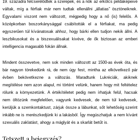
19. század
ra
felcserélődtek a szerepek, és a nők az erkölcs példaképeivé
váltak, míg a férfiak már nem tudtak ellenállni „állatias” ösztöneiknek.
Egyvalami viszont nem változott, mégpedig hogy a nő (is) felelős. A
középkorban boszorkánysággal csábították el a férfiakat, ma pedig
egyszerűen túl kívánatosak ahhoz, hogy bárki ellen tudjon nekik állni. A
leszbikusokat és a biszexuálisakat kivéve, de ők biztosan az emberi
intelligencia magasabb fokán állnak.
Mindent összevetve, nem sok minden változott az 1500-as évek óta, és
bár nagyon törekedünk rá, de nem úgy fest, mintha az elkövetkező pár
évben bekövetkezne a változás.
Maradtunk Lukréciák, akiknek
megítélése nem azon alapul, mi történt velünk, hanem hogy mit feltételez
rólunk a környezetünk. A értékítéletet pedig nem írhatjuk felül, hacsak
nem öltözünk megfelelően, vagyunk kedvesek, de nem túl kedvesek,
kerüljük a szemkontaktust, zárjuk össze a lábunkat, sőt lehetőség szerint
inkább ne is merészkedjünk ki a lakásból. Így megúszhatjuk a nem kívánt
szexuális zaklatást, ahogy a máglyát és a skarlát betűt is.
Tetszett a bejegyzés?