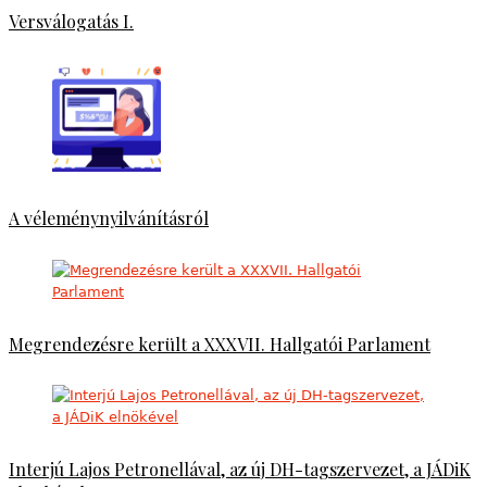
Versválogatás I.
A véleménynyilvánításról
Megrendezésre került a XXXVII. Hallgatói Parlament
Interjú Lajos Petronellával, az új DH-tagszervezet, a JÁDiK