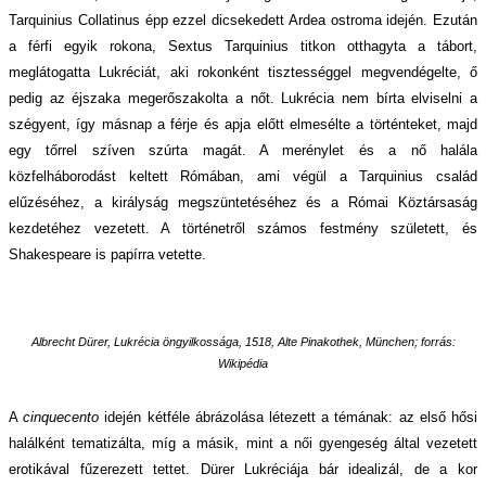
Tarquinius Collatinus
épp
ezzel dicsekedett Ardea ostroma idején. Ezután
a férfi egyik rokona, Sextus Tarquinius titkon otthagyta a tábort,
meglátogatta Lukréciát, aki rokonként tisztességgel megvendégelte, ő
pedig az éjszaka megerőszakolta a nőt. Lukrécia nem bírta elviselni a
szégyent, így másnap a férje és apja előtt elmesélte a történteket, majd
egy tőrrel szíven szúrta magát. A merénylet és a nő halála
közfelháborodást keltett Rómában, ami végül a Tarquinius család
elűzéséhez, a királyság megszüntetéséhez és a Római Köztársaság
kezdetéhez vezetett. A történetről számos festmény született, és
Shakespeare is papírra vetette.
Albrecht Dürer,
Lukrécia öngyilkossága
, 1518, Alte Pinakothek, München;
forrás:
Wikipédia
A
cinquecento
idején kétféle ábrázolása létezett a témának: az első hősi
halálként tematizálta, míg a másik,
mint a n
ői gyengeség által vezetett
erotikával fűzerezett tettet. Dürer Lukréciája bár idealizál, de a kor