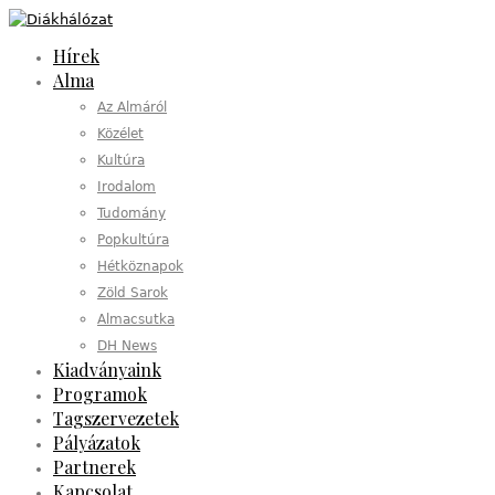
Hírek
Alma
Az Almáról
Közélet
Kultúra
Irodalom
Tudomány
Popkultúra
Hétköznapok
Zöld Sarok
Almacsutka
DH News
Kiadványaink
Programok
Tagszervezetek
Pályázatok
Partnerek
Kapcsolat