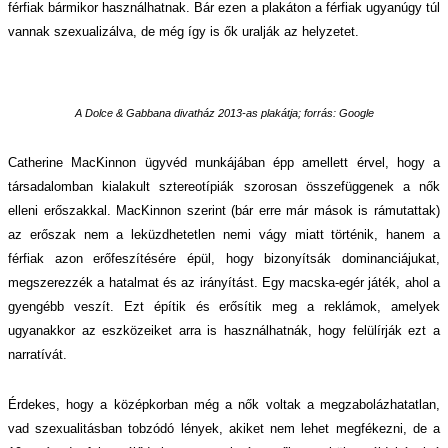
férfiak bármikor használhatnak. Bár ezen a plakáton a férfiak ugyanúgy túl
vannak szexualizálva, de még így is ők uralják az helyzetet.
A Dolce
& Gabbana divatház 2013-as plakátja;
forrás: Google
Catherine MacKinnon ügyvéd munkájában épp amellett érvel, hogy a
társadalomban kialakult sztereotípiák szorosan összefüggenek a nők
elleni erőszakkal. MacKinnon szerint (bár erre már mások is rámutattak)
az erőszak nem a leküzdhetetlen nemi vágy miatt történik, hanem a
férfiak azon erőfeszítésére épül, hogy bizonyítsák dominanciájukat,
megszerezzék a hatalmat és az irányítást. Egy macska-egér játék, ahol a
gyengébb veszít. Ezt építik és erősítik meg a reklámok, amelyek
ugyanakkor az eszközeiket arra is használhatnák, hogy felülírják ezt a
narratívát.
Érdekes, hogy a középkorban még a nők voltak a megzabolázhatatlan,
vad szexualitásban tobzódó lények, akiket nem lehet megfékezni, de a