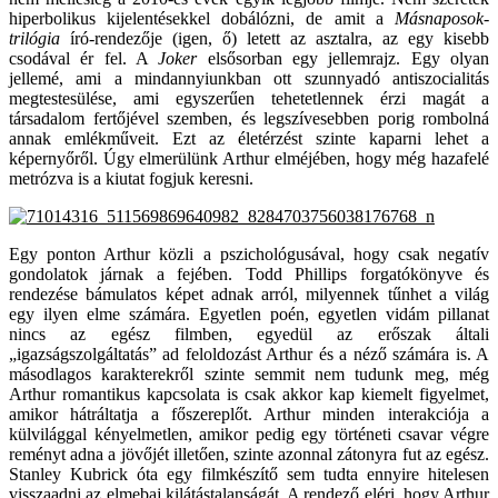
hiperbolikus kijelentésekkel dobálózni, de amit a
Másnaposok-
trilógia
író-rendezője (igen, ő) letett az asztalra, az egy kisebb
csodával ér fel. A
Joker
elsősorban egy jellemrajz. Egy olyan
jellemé, ami a mindannyiunkban ott szunnyadó antiszocialitás
megtestesülése, ami egyszerűen tehetetlennek érzi magát a
társadalom fertőjével szemben, és legszívesebben porig rombolná
annak emlékműveit. Ezt az életérzést szinte kaparni lehet a
képernyőről. Úgy elmerülünk Arthur elméjében, hogy még hazafelé
metrózva is a kiutat fogjuk keresni.
Egy ponton Arthur közli a pszichológusával, hogy csak negatív
gondolatok járnak a fejében. Todd Phillips forgatókönyve és
rendezése bámulatos képet adnak arról, milyennek tűnhet a világ
egy ilyen elme számára. Egyetlen poén, egyetlen vidám pillanat
nincs az egész filmben, egyedül az erőszak általi
„igazságszolgáltatás” ad feloldozást Arthur és a néző számára is. A
másodlagos karakterekről szinte semmit nem tudunk meg, még
Arthur romantikus kapcsolata is csak akkor kap kiemelt figyelmet,
amikor hátráltatja a főszereplőt. Arthur minden interakciója a
külvilággal kényelmetlen, amikor pedig egy történeti csavar végre
reményt adna a jövőjét illetően, szinte azonnal zátonyra fut az egész.
Stanley Kubrick óta egy filmkészítő sem tudta ennyire hitelesen
visszaadni az elmebaj kilátástalanságát. A rendező eléri, hogy Arthur