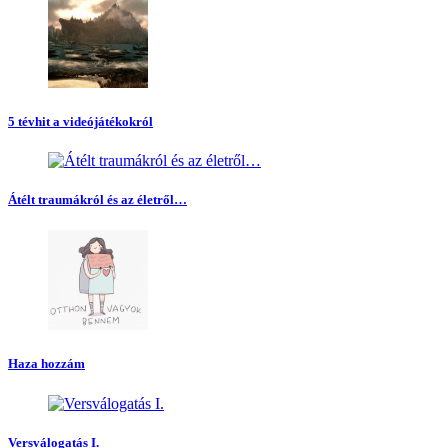
5 tévhit a videójátékokról
Átélt traumákról és az életről…
Haza hozzám
Versválogatás I.