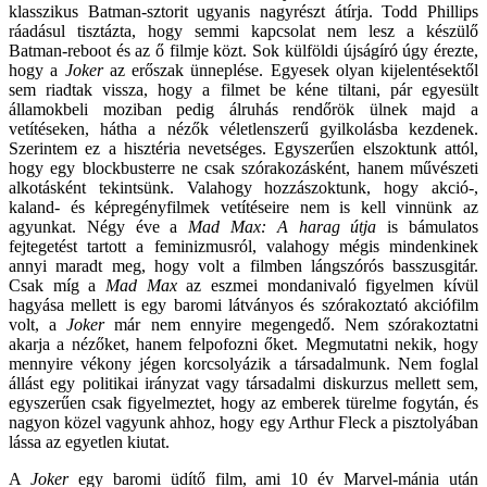
klasszikus Batman-sztorit ugyanis nagyrészt átírja. Todd Phillips
ráadásul tisztázta, hogy semmi kapcsolat nem lesz a készülő
Batman-reboot és az ő filmje közt. Sok külföldi újságíró úgy érezte,
hogy a
Joker
az erőszak ünneplése. Egyesek olyan kijelentésektől
sem riadtak vissza, hogy a filmet be kéne tiltani, pár egyesült
államokbeli moziban pedig álruhás rendőrök ülnek majd a
vetítéseken, hátha a nézők véletlenszerű gyilkolásba kezdenek.
Szerintem ez a hisztéria nevetséges. Egyszerűen elszoktunk attól,
hogy egy blockbusterre ne csak szórakozásként, hanem művészeti
alkotásként tekintsünk. Valahogy hozzászoktunk, hogy akció-,
kaland- és képregényfilmek vetítéseire nem is kell vinnünk az
agyunkat. Négy éve a
Mad Max: A harag útja
is bámulatos
fejtegetést tartott a feminizmusról, valahogy mégis mindenkinek
annyi maradt meg, hogy volt a filmben lángszórós basszusgitár.
Csak míg a
Mad Max
az eszmei mondanivaló figyelmen kívül
hagyása mellett is egy baromi látványos és szórakoztató akciófilm
volt, a
Joker
már nem ennyire megengedő. Nem szórakoztatni
akarja a nézőket, hanem felpofozni őket. Megmutatni nekik, hogy
mennyire vékony jégen korcsolyázik a társadalmunk. Nem foglal
állást egy politikai irányzat vagy társadalmi diskurzus mellett sem,
egyszerűen csak figyelmeztet, hogy az emberek türelme fogytán, és
nagyon közel vagyunk ahhoz, hogy egy Arthur Fleck a pisztolyában
lássa az egyetlen kiutat.
A
Joker
egy baromi üdítő film, ami 10 év Marvel-mánia után