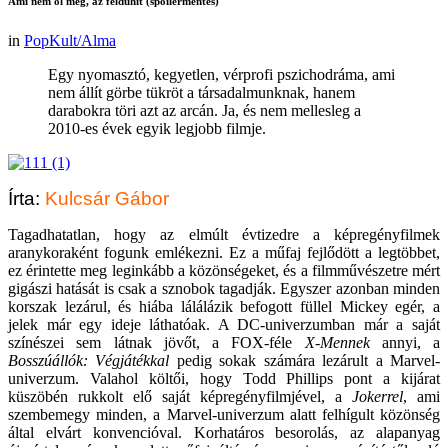
Ami nem öl meg, az feldühít (spoilermentes)
in
PopKult/Alma
Egy nyomasztó, kegyetlen, vérprofi pszichodráma, ami
nem állít görbe tükröt a társadalmunknak, hanem
darabokra töri azt az arcán. Ja, és nem mellesleg a
2010-es évek egyik legjobb filmje.
Írta:
Kulcsár Gábor
Tagadhatatlan, hogy az elmúlt évtizedre a képregényfilmek
aranykoraként fogunk emlékezni. Ez a műfaj fejlődött a legtöbbet,
ez érintette meg leginkább a közönségeket, és a filmművészetre mért
gigászi hatását is csak a sznobok tagadják. Egyszer azonban minden
korszak lezárul, és hiába lálálázik befogott füllel Mickey egér, a
jelek már egy ideje láthatóak. A DC-univerzumban már a saját
színészei sem látnak jövőt, a FOX-féle
X-Mennek
annyi, a
Bosszúállók: Végjátékkal
pedig sokak számára lezárult a Marvel-
univerzum. Valahol költői, hogy Todd Phillips pont a kijárat
küszöbén rukkolt elő saját képregényfilmjével, a
Jokerrel
, ami
szembemegy minden, a Marvel-univerzum alatt felhígult közönség
által elvárt konvencióval. Korhatáros besorolás, az alapanyag