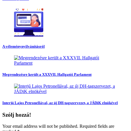
A véleménynyilvánításról
Megrendezésre került a XXXVII. Hallgatói Parlament
Interjú Lajos Petronellával, az új DH-tagszervezet, a JÁDiK elnökével
Szólj hozzá!
Your email address will not be published. Required fields are