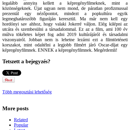
legalább annyira kellett a képregényfilmeknek, mint a
közönségeknek. Újat ugyan nem mond, de páratlan profizmussal
prezentál egy nézőpontot, mindezt a popkultúra egyik
legmeghatározóbb figuráján keresztül. Ma már nem kell egy
hordónyi sav ahhoz, hogy valaki Jokerré váljon. Elég kilépni az
utcára és szembesülni a társadalommal. Ez az a film, ami 100 év
múlva tökéletes képet fog adni 2019 kultúrájáról és társadalmi
viszonyairól. Jobban nem is lehetne lezárni ezt a filmtörténeti
korszakot, mint odaítélni a legjobb filmért járó Oscar-díjat egy
képregényfilmnek. ENNEK a képregényfilmnek. Megérdemli!
Tetszett a bejegyzés?
Több megosztási lehetőség
More posts
Related
Popular