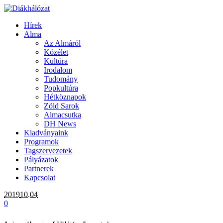
Hírek
Alma
Az Almáról
Közélet
Kultúra
Irodalom
Tudomány
Popkultúra
Hétköznapok
Zöld Sarok
Almacsutka
DH News
Kiadványaink
Programok
Tagszervezetek
Pályázatok
Partnerek
Kapcsolat
2019
10.04
0