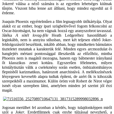
Jokerré válása a néző számára is az egyetlen lehetséges kiútnak
tűnjön. Viszont hiba lenne azt állítani, hogy mindez egyedül az ő
érdeme.
Joaquin Phoenix egyértelműen a film legnagyobb ütőkártyája. Olyat
alakít ez az ember, hogy ipari szögbelövővel fogom felkoncolni az
Oscar-bizottságot, ha nem vágnak hozzá egy aranyszobrot tavasszal.
Játéka
A sötét lovag-féle
Heath Ledgeréhez hasonlítható a
leginkább, nem is annyira stílusban, mert két teljesen eltérő Joker-
feldolgozásról beszélünk, inkább abban, hogy mindketten bámulatos
tiszteletet mutattak a karakterük felé. Minden egyes arcmozdulat és
hanglejtés mértani pontossággal illeszkedik az előzőhöz, mintha
Phoenix nem is magától mozogna, hanem egy bábmester irányítaná
őt klasszikus zenei kottára. Egyszerűen félelmetes, milyen
kristálytisztán válik a cselekmény során esetlen, önbizalomhiányos
flepnisből karizmatikus, határozott anarchistává. A mellékszínészek
lényegesen kevesebb alapra tudtak építeni, de azért ők is kihozzák
szerepeikből a maximumot. Külön öröm volt Robert de Nirot végre
ismét olyan szerepben látni, amelyben minden jel szerint jól érzi
magát.
Jogosan merülhet fel azonban a kérdés, hogy tulajdonképpen miről
szól a
Joker
. Eredetfilmnek csak enyhe túlzással nevezhető, a