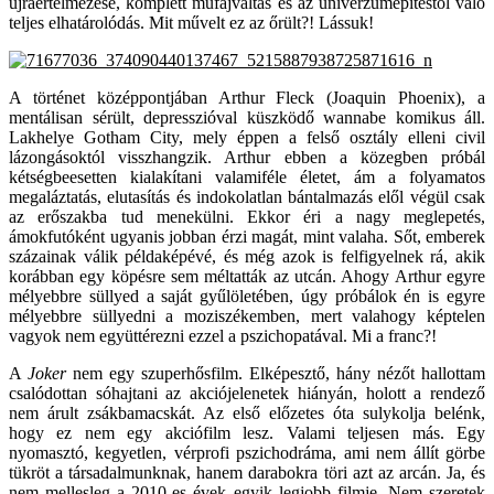
újraértelmezése, komplett műfajváltás és az univerzumépítéstől való
teljes elhatárolódás. Mit művelt ez az őrült?! Lássuk!
A történet középpontjában Arthur Fleck (Joaquin Phoenix), a
mentálisan sérült, depresszióval küszködő wannabe komikus áll.
Lakhelye Gotham City, mely éppen a felső osztály elleni civil
lázongásoktól visszhangzik. Arthur ebben a közegben próbál
kétségbeesetten kialakítani valamiféle életet, ám a folyamatos
megaláztatás, elutasítás és indokolatlan bántalmazás elől végül csak
az erőszakba tud menekülni. Ekkor éri a nagy meglepetés,
ámokfutóként ugyanis jobban érzi magát, mint valaha. Sőt, emberek
százainak válik példaképévé, és még azok is felfigyelnek rá, akik
korábban egy köpésre sem méltatták az utcán. Ahogy Arthur egyre
mélyebbre süllyed a saját gyűlöletében, úgy próbálok én is egyre
mélyebbre süllyedni a moziszékemben, mert valahogy képtelen
vagyok nem együttérezni ezzel a pszichopatával. Mi a franc?!
A
Joker
nem egy szuperhősfilm. Elképesztő, hány nézőt hallottam
csalódottan sóhajtani az akciójelenetek hiányán, holott a rendező
nem árult zsákbamacskát. Az első előzetes óta sulykolja belénk,
hogy ez nem egy akciófilm lesz. Valami teljesen más. Egy
nyomasztó, kegyetlen, vérprofi pszichodráma, ami nem állít görbe
tükröt a társadalmunknak, hanem darabokra töri azt az arcán. Ja, és
nem mellesleg a 2010-es évek egyik legjobb filmje. Nem szeretek