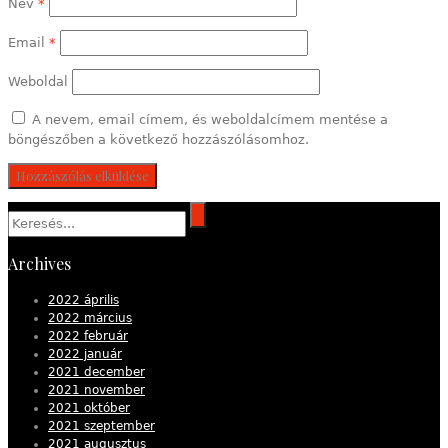
Név
*
Email
*
Weboldal
A nevem, email címem, és weboldalcímem mentése a
böngészőben a következő hozzászólásomhoz.
Archives
2022 április
2022 március
2022 február
2022 január
2021 december
2021 november
2021 október
2021 szeptember
2021 augusztus