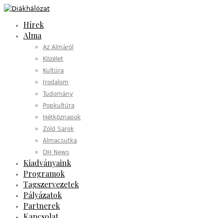
Hírek
Alma
Az Almáról
Közélet
Kultúra
Irodalom
Tudomány
Popkultúra
Hétköznapok
Zöld Sarok
Almacsutka
DH News
Kiadványaink
Programok
Tagszervezetek
Pályázatok
Partnerek
Kapcsolat