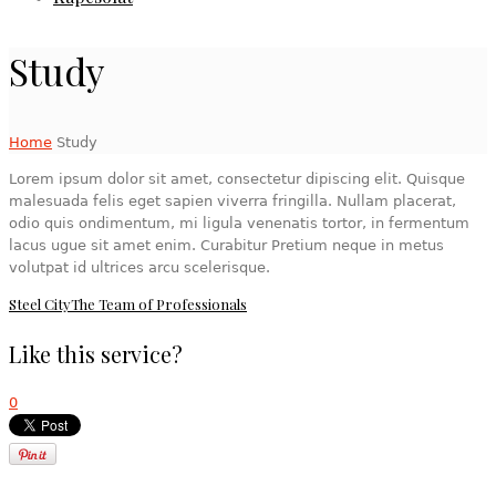
Study
Home
Study
Lorem ipsum dolor sit amet, consectetur dipiscing elit. Quisque
malesuada felis eget sapien viverra fringilla. Nullam placerat,
odio quis ondimentum, mi ligula venenatis tortor, in fermentum
lacus ugue sit amet enim. Curabitur Pretium neque in metus
volutpat id ultrices arcu scelerisque.
Steel City
The Team of Professionals
Like this service?
0