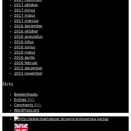
2017 október
2017 június
2017 május
2017 március
2016 december
2016 október
2016 augusztus
2016 július
2016 június
2016 május
2016 április
2016 február
2015 december
2015 november
Meta
Bejelentkezés
Entries
RSS
Comments
RSS
WordPress.org