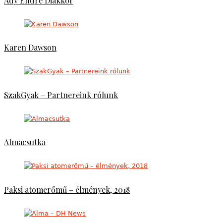
Ady Endre Diákkör
Karen Dawson
SzakGyak – Partnereink rólunk
Almacsutka
Paksi atomerőmű – élmények, 2018