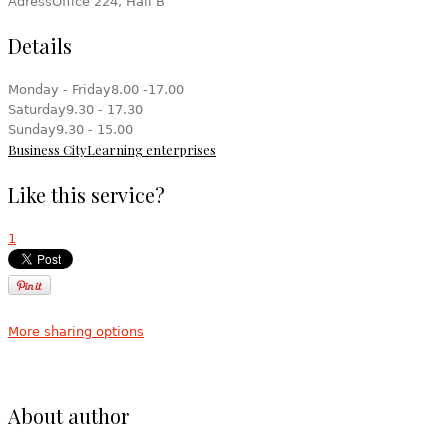
Adress
Office 224, Hall B
Details
Monday - Friday
8.00 -17.00
Saturday
9.30 - 17.30
Sunday
9.30 - 15.00
Business City
Learning enterprises
Like this service?
1
More sharing options
About author