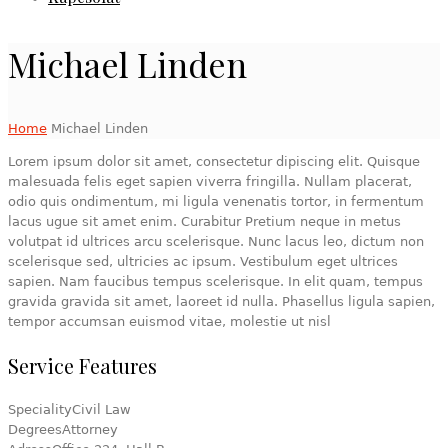
Michael Linden
Home
Michael Linden
Lorem ipsum dolor sit amet, consectetur dipiscing elit. Quisque
malesuada felis eget sapien viverra fringilla. Nullam placerat,
odio quis ondimentum, mi ligula venenatis tortor, in fermentum
lacus ugue sit amet enim. Curabitur Pretium neque in metus
volutpat id ultrices arcu scelerisque. Nunc lacus leo, dictum non
scelerisque sed, ultricies ac ipsum. Vestibulum eget ultrices
sapien. Nam faucibus tempus scelerisque. In elit quam, tempus
gravida gravida sit amet, laoreet id nulla. Phasellus ligula sapien,
tempor accumsan euismod vitae, molestie ut nisl
Service Features
Speciality
Civil Law
Degrees
Attorney