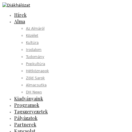
Hírek
Alma
Az Almáról
Közélet
Kultúra
Irodalom
Tudomány
Popkultúra
Hétköznapok
Zöld Sarok
Almacsutka
DH News
Kiadványaink
Programok
Tagszervezetek
Pályázatok
Partnerek
Kapcsolat