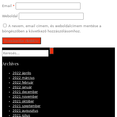
Email
*
Weboldal
A nevem, email címem, és weboldalcímem mentése a
böngészőben a következő hozzászólásomhoz.
Archives
2022 április
2022 március
2022 február
2022 január
2021 december
2021 november
2021 október
2021 szeptember
2021 augusztus
2021 július