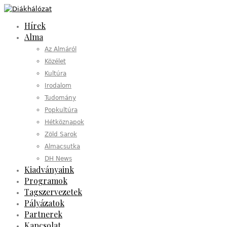
Hírek
Alma
Az Almáról
Közélet
Kultúra
Irodalom
Tudomány
Popkultúra
Hétköznapok
Zöld Sarok
Almacsutka
DH News
Kiadványaink
Programok
Tagszervezetek
Pályázatok
Partnerek
Kapcsolat