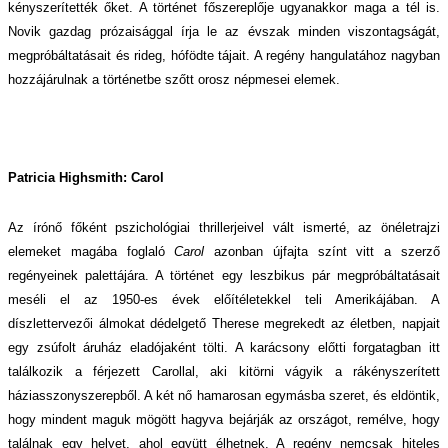
kényszerítették őket. A történet főszereplője ugyanakkor maga a tél is.
Novik gazdag prózaisággal írja le az évszak minden viszontagságát,
megpróbáltatásait és rideg, hófödte tájait. A regény hangulatához nagyban
hozzájárulnak a történetbe szőtt orosz népmesei elemek.
Patricia Highsmith: Carol
Az írónő főként pszichológiai thrillerjeivel vált ismerté, az önéletrajzi
elemeket magába foglaló
Carol
azonban újfajta színt vitt a szerző
regényeinek palettájára. A történet egy leszbikus pár megpróbáltatásait
meséli el az 1950-es évek előítéletekkel teli Amerikájában. A
díszlettervezői álmokat dédelgető Therese megrekedt az életben, napjait
egy zsúfolt áruház eladójaként tölti. A karácsony előtti forgatagban itt
találkozik a férjezett Carollal, aki kitörni vágyik a rákényszerített
háziasszonyszerepből. A két nő hamarosan egymásba szeret, és eldöntik,
hogy mindent maguk mögött hagyva bejárják az országot, remélve, hogy
találnak egy helyet, ahol együtt élhetnek. A regény nemcsak hiteles