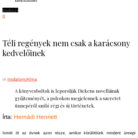
2021
12.23
0
Téli regények nem csak a karácsony
kedvelőinek
in
Irodalom/Alma
A könyvesboltok is leporolják Dickens novelláinak
gyűjteményét, a polcokon megjelennek a szeretet
ünnepéről szóló régi és új történetek.
Írta:
Hernádi Henriett
Ismét itt az évnek azon része, amikor körülöttünk mindent ünnepi