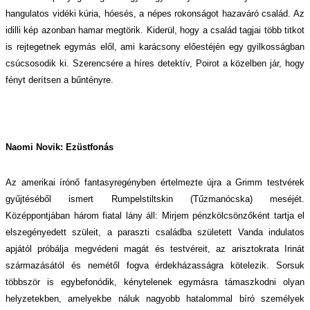
hangulatos vidéki kúria, hóesés, a népes rokonságot hazaváró család. Az
idilli kép azonban hamar megtörik. Kiderül, hogy a család tagjai több titkot
is rejtegetnek egymás elől, ami karácsony előestéjén egy gyilkosságban
csúcsosodik ki. Szerencsére a híres detektív, Poirot a közelben jár, hogy
fényt derítsen a bűntényre.
Naomi Novik: Ezüstfonás
Az amerikai írónő fantasyregényben értelmezte újra a Grimm testvérek
gyűjtéséből ismert Rumpelstiltskin (Tűzmanócska) meséjét.
Középpontjában három fiatal lány áll: Mirjem pénzkölcsönzőként tartja el
elszegényedett szüleit, a paraszti családba született Vanda indulatos
apjától próbálja megvédeni magát és testvéreit, az arisztokrata Irinát
származásától és nemétől fogva érdekházasságra kötelezik. Sorsuk
többször is egybefonódik, kénytelenek egymásra támaszkodni olyan
helyzetekben, amelyekbe náluk nagyobb hatalommal bíró személyek