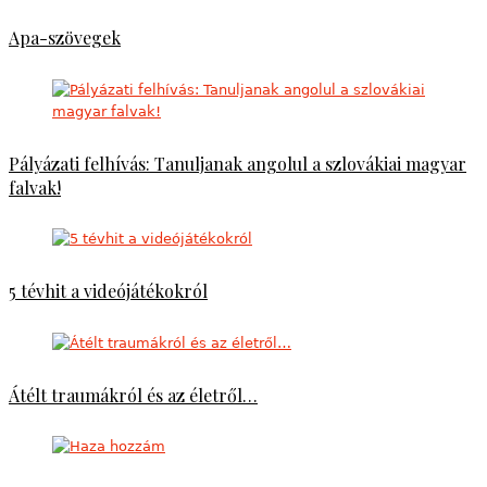
Apa-szövegek
Pályázati felhívás: Tanuljanak angolul a szlovákiai magyar
falvak!
5 tévhit a videójátékokról
Átélt traumákról és az életről…