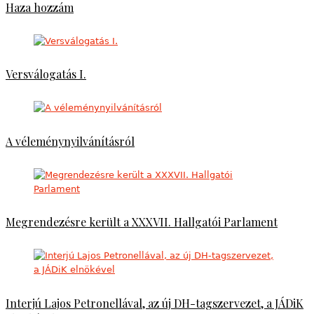
Haza hozzám
Versválogatás I.
A véleménynyilvánításról
Megrendezésre került a XXXVII. Hallgatói Parlament
Interjú Lajos Petronellával, az új DH-tagszervezet, a JÁDiK