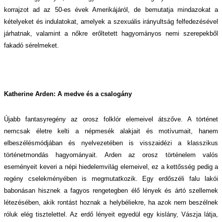
korrajzot ad az 50-es évek Amerikájáról, de bemutatja mindazokat a
kételyeket és indulatokat, amelyek a szexuális irányultság felfedezésével
járhatnak, valamint a nőkre erőltetett hagyományos nemi szerepekből
fakadó sérelmeket.
Katherine Arden: A medve és a csalogány
Újabb fantasyregény az orosz folklór elemeivel átszőve. A történet
nemcsak életre kelti a népmesék alakjait és motívumait, hanem
elbeszélésmódjában és nyelvezetében is visszaidézi a klasszikus
történetmondás hagyományait. Arden az orosz történelem valós
eseményeit keveri a népi hiedelemvilág elemeivel, ez a kettősség pedig a
regény cselekményében is megmutatkozik. Egy erdőszéli falu lakói
babonásan hisznek a fagyos rengetegben élő lények és ártó szellemek
létezésében, akik rontást hoznak a helybéliekre, ha azok nem beszélnek
róluk elég tisztelettel. Az erdő lényeit egyedül egy kislány, Vászja látja,