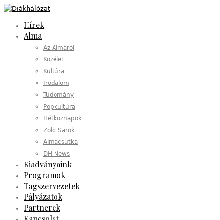
Hírek
Alma
Az Almáról
Közélet
Kultúra
Irodalom
Tudomány
Popkultúra
Hétköznapok
Zöld Sarok
Almacsutka
DH News
Kiadványaink
Programok
Tagszervezetek
Pályázatok
Partnerek
Kapcsolat