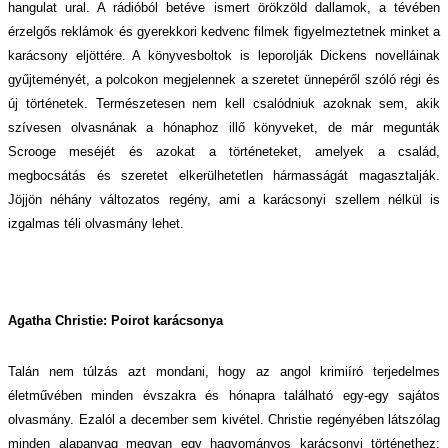
hangulat ural. A rádióból betéve ismert örökzöld dallamok, a tévében
érzelgős reklámok és gyerekkori kedvenc filmek figyelmeztetnek minket a
karácsony eljöttére. A könyvesboltok is leporolják Dickens novelláinak
gyűjteményét, a polcokon megjelennek a szeretet ünnepéről szóló régi és
új történetek. Természetesen nem kell csalódniuk azoknak sem, akik
szívesen olvasnának a hónaphoz illő könyveket, de már megunták
Scrooge meséjét és azokat a történeteket, amelyek a család,
megbocsátás és szeretet elkerülhetetlen hármasságát magasztalják.
Jöjjön néhány változatos regény, ami a karácsonyi szellem nélkül is
izgalmas téli olvasmány lehet.
Agatha Christie: Poirot karácsonya
Talán nem túlzás azt mondani, hogy az angol krimiíró terjedelmes
életművében minden évszakra és hónapra található egy-egy sajátos
olvasmány. Ezalól a december sem kivétel. Christie regényében látszólag
minden alapanyag megvan egy hagyományos karácsonyi történethez: