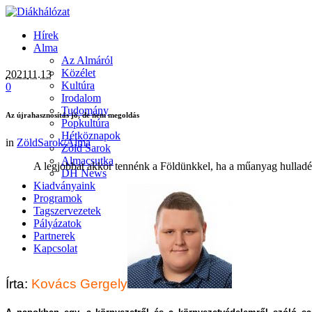
Hírek
Alma
Az Almáról
Közélet
2021
11.13
Kultúra
0
Irodalom
Tudomány
Az újrahasznosítás jó, de nem megoldás
Popkultúra
Hétköznapok
in
ZöldSarok/Alma
Zöld Sarok
Almacsutka
A legjobbat akkor tennénk a Földünkkel, ha a műanyag hulladé
DH News
Kiadványaink
Programok
Tagszervezetek
Pályázatok
Partnerek
Kapcsolat
Írta:
Kovács Gergely