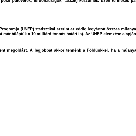
ául polár pulóverek, fürdőnadrágok, táskák) készülnek. Ezen termékek p
ogramja (UNEP) statisztikái szerint az eddig legyártott összes műanyag
nt már átléptük a 10 milliárd tonnás határt is). Az UNEP elemzése alapjá
ent megoldást. A legjobbat akkor tennénk a Földünkkel, ha a műany