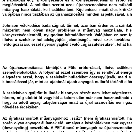
A napokban egy, a környezetről és a környezetvédelemről szóló sajt
meglátásairól. A politikus szerint azok újrahasznosítása nem működhe
műanyag használatát kell csökkenteni. Kijelentései miatt éles kri
valójában nincs tisztában az újrahasznosítás minden aspektusával, a 
Johnson vélekedése badarságnak tűnhet, azonban érdemes a színfalak
miszerint nem olyan nagy probléma a műanyag használata, hiszen
környezetvédelemből, nyugodtan hátradőlhetnek. Valójában ez nem íg
illetve a szelektív hulladékgyűjtés jelentőségét, mivel ezek továb
feldolgozására, ezzel nyersanyagként való „újjászületésükre”, tehát h
Az újrahasznosítással kíméljük a Föld erőforrásait, illetve csök
szemétlerakatokba. A folyamat ezzel szemben így is rendkívül energia
elégetésre azzal, hogy a szelektált hulladékot összegyűjtsék, majd 
kibocsátással jár, mint az újabbnál újabb anyagok nulláról történő előál
A szelektíven gyűjtött hulladék bizonyos részét nem lehet végtelens
három, míg utóbbi öt vagy hét alkalom után már nem hasznosítható új
hogy az adott anyag tulajdonságai miatt az újrahasznosítás nem gaz
növelése érdekében.
Az újrahasznosított műanyagokhoz „szűz” (nem újrahasznosított, ha
során olyan anyagot állítanak elő, amelyet a későbbiekben már egysze
(downcycling) beszélünk. A PET-típusú műanyagok az újrahasznosítás