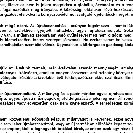
ótájékoztatót tartott Boris Johnson, az Egyesült Királyság miniszte
t, illetve az nem is jelent megoldást a globális, óceánokat és a teng
tikák fogalmazódtak meg irányába. A közösségi oldalakon lévő hozzász
hangzatos, elviekben a környezetvédelmet szolgáló kijelentések mögött 
 mögé nézni. Az újrahasznosítás – csúnyán fogalmazva – hamis látszat
 a szelektíven gyűjtött hulladékot úgyis újrahasznosítják. Soka
y van, a műanyag szeparáltan való gyűjtésével még nem oldódik meg a
bra is kiemelkedően fontos szerepet játszanak. Ha ezeket semmibe vess
asználhatatlan szemétté válnak. Ugyanakkor a körforgásos gazdaság kial
kentjük az általunk termelt, már értéktelen szemét mennyiségét, am
igényes, költséges, emellett nagyon összetett, ami szintúgy környezet
a válogató, később a távolabb lévő feldolgozóüzemekbe szállítsák. En
lítása.
zer újrahasznosítani. A műanyag és a papír minden egyes újrahasznosít
ra. Egyes típusú műanyagok újrafeldolgozására jelenleg nem áll rendelk
daságos vagy egyszerűen csak nem kivitelezhető. A lehetőségek korlát
nem közvetlenül kőolajból készült) műanyagot is kevernek, ezzel növ
r sem lehet újrahasznosítani, vagy az új termék az előzőhöz képest so
 szempontjából a legnagyobb értékkel bírók, azonban ezek egy része 