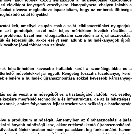
relnöke, ahol többek között nyilatkozott a műanyagokkal kapcsolatos
eri élővilágot fenyegető veszélyekre. Hangsúlyozta, ehelyett inkább a
ólásokat olvasva meglepődve tapasztaltam, hogy az emberek többsége
meghúzódó sötét tényekkel.
ot kelt, amellyel csupán csak a saját lelkiismeretünket nyugtatjuk,
n azt gondolják, ezzel már teljes mértékben kivették részüket a
 probléma. Ezzel nem elbagatellizálni szeretném az újrahasznosítás,
zük és lebecsüljük, akkor esélyt sem adunk a hulladékanyagok újbóli
akításához jóval többre van szükség.
elynek köszönhetően kevesebb hulladék kerül a szemétégetőkbe és a
terhelő műveletekkel jár együtt. Rengeteg fosszilis tüzelőanyag kerül
nek ellenére a hulladék újrahasznosítása sokkal kevesebb károsanyag-
ás során veszt a minőségéből és a tisztaságából. Előbbi két, esetleg
ezésre megfelelő technológia és infrastruktúra, de az is lehetséges,
ozottak, emiatt folyamatos fejlesztésekre van szükség a hatékonyság
elve a produktum minőségét. Amennyiben az újrahasznosítási eljárás
kkal silányabb minőségű lesz, akkor értékcsökkentő újrahasznosításról
következő életciklusában már nem palackként fog funkcionálni, hanem