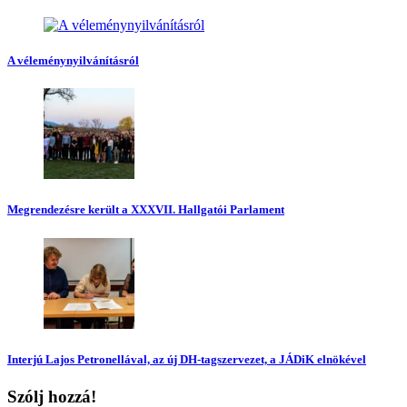
A véleménynyilvánításról
Megrendezésre került a XXXVII. Hallgatói Parlament
Interjú Lajos Petronellával, az új DH-tagszervezet, a JÁDiK elnökével
Szólj hozzá!