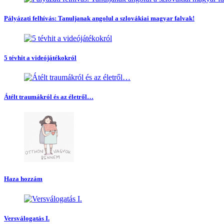
Pályázati felhívás: Tanuljanak angolul a szlovákiai magyar falvak!
5 tévhit a videójátékokról
Átélt traumákról és az életről…
Haza hozzám
Versválogatás I.