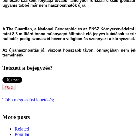
poliészterszálként folytatja tovább, amelyből ruházati cikkek (péld
ugyanis többé már nem hasznosíthatók újra.
A The Guardian, a National Geographic és az ENSZ Környezetvédelmi Pr
mint 8,3 milliárd tonna műanyagot állítottak elő (egyes kutatások szeri
hulladék pedig szanaszét hever a világban és szennyezi a környezetet.
Az újrahasznosítás jó, viszont hosszabb távon, önmagában nem jel
termelnénk.
Tetszett a bejegyzés?
Több megosztási lehetőség
More posts
Related
Popular