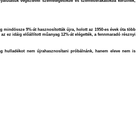
ályafutásuk végeztével szemétégetőkbe és szemétlerakatokba kerülnek,
 mindössze 9%-át hasznosították újra, holott az 1950-es évek óta több
n az ez idáig előállított műanyag 12%-át elégették, a fennmaradó résznyi
ag hulladékot nem újrahasznosítani próbálnánk, hanem eleve nem is