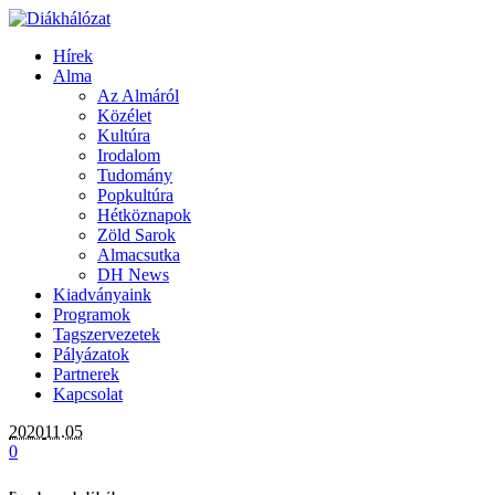
Hírek
Alma
Az Almáról
Közélet
Kultúra
Irodalom
Tudomány
Popkultúra
Hétköznapok
Zöld Sarok
Almacsutka
DH News
Kiadványaink
Programok
Tagszervezetek
Pályázatok
Partnerek
Kapcsolat
2020
11.05
0