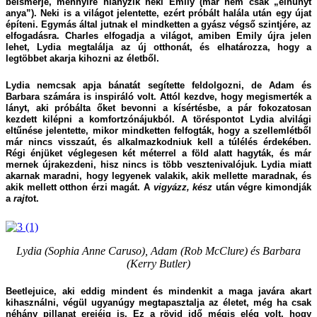
beismerje, mennyire hiányzik neki Emily (már nem csak „elhunyt
anya”). Neki is a világot jelentette, ezért próbált halála után egy újat
építeni. Egymás által jutnak el mindketten a gyász végső szintjére, az
elfogadásra. Charles elfogadja a világot, amiben Emily újra jelen
lehet, Lydia megtalálja az új otthonát, és elhatározza, hogy a
legtöbbet akarja kihozni az életből.
Lydia nemcsak apja bánatát segítette feldolgozni, de Adam és
Barbara számára is inspiráló volt. Attól kezdve, hogy megismerték a
lányt, aki próbálta őket bevonni a kísértésbe, a pár fokozatosan
kezdett kilépni a komfortzónájukból. A töréspontot Lydia alvilági
eltűnése jelentette, mikor mindketten felfogták, hogy a szellemlétből
már nincs visszaút, és alkalmazkodniuk kell a túlélés érdekében.
Régi énjüket véglegesen két méterrel a föld alatt hagyták, és már
mernek újrakezdeni, hisz nincs is több vesztenivalójuk. Lydia miatt
akarnak maradni, hogy legyenek valakik, akik mellette maradnak, és
akik mellett otthon érzi magát. A
vigyázz, kész
után végre kimondják
a
rajt
ot.
Lydia (Sophia Anne Caruso), Adam (Rob McClure) és Barbara
(Kerry Butler)
Beetlejuice, aki eddig mindent és mindenkit a maga javára akart
kihasználni, végül ugyanúgy megtapasztalja az életet, még ha csak
néhány pillanat erejéig is. Ez a rövid idő mégis elég volt, hogy