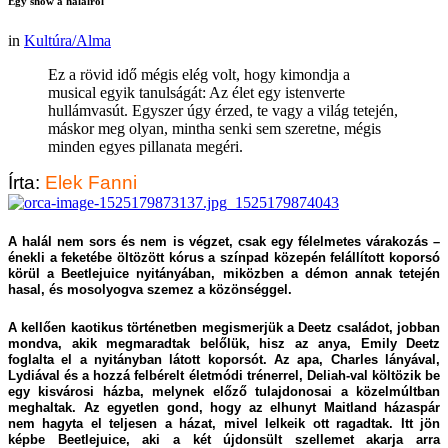
Egy show a halálról
in
Kultúra/Alma
Ez a rövid idő mégis elég volt, hogy kimondja a
musical egyik tanulságát: Az élet egy istenverte
hullámvasút. Egyszer úgy érzed, te vagy a világ tetején,
máskor meg olyan, mintha senki sem szeretne, mégis
minden egyes pillanata megéri.
Írta:
Elek Fanni
A halál nem sors és nem is végzet, csak egy félelmetes várakozás –
énekli a feketébe öltözött kórus a színpad közepén felállított koporsó
körül a Beetlejuice nyitányában, miközben a démon annak tetején
hasal, és mosolyogva szemez a közönséggel.
A kellően kaotikus történetben megismerjük a Deetz családot, jobban
mondva, akik megmaradtak belőlük, hisz az anya, Emily Deetz
foglalta el a nyitányban látott koporsót. Az apa, Charles lányával,
Lydiával és a hozzá felbérelt életmódi trénerrel, Deliah-val költözik be
egy kisvárosi házba, melynek előző tulajdonosai a közelmúltban
meghaltak. Az egyetlen gond, hogy az elhunyt Maitland házaspár
nem hagyta el teljesen a házat, mivel lelkeik ott ragadtak. Itt jön
képbe Beetlejuice, aki a két újdonsült szellemet akarja arra