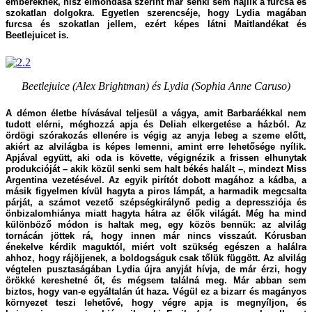
embereknek, hisz elmondása szerint már senki sem hajlik a furcsa és
szokatlan dolgokra. Egyetlen szerencséje, hogy Lydia magában
furcsa és szokatlan jellem, ezért képes látni Maitlandékat és
Beetlejuicet is.
Beetlejuice (Alex Brightman) és Lydia (Sophia Anne Caruso)
A démon életbe hívásával teljesül a vágya, amit Barbaráékkal nem
tudott elérni, méghozzá apja és Deliah elkergetése a házból. Az
ördögi szórakozás ellenére is végig az anyja lebeg a szeme előtt,
akiért az alvilágba is képes lemenni, amint erre lehetősége nyílik.
Apjával együtt, aki oda is követte, végignézik a frissen elhunytak
produkcióját – akik közül senki sem halt békés halált –, mindezt Miss
Argentina vezetésével. Az egyik pirítót dobott magához a kádba, a
másik figyelmen kívül hagyta a piros lámpát, a harmadik megcsalta
párját, a számot vezető szépségkirálynő pedig a depressziója és
önbizalomhiánya miatt hagyta hátra az élők világát. Még ha mind
különböző módon is haltak meg, egy közös bennük: az alvilág
tornácán jöttek rá, hogy innen már nincs visszaút. Kórusban
énekelve kérdik maguktól, miért volt szükség egészen a halálra
ahhoz, hogy rájöjjenek, a boldogságuk csak tőlük függött. Az alvilág
végtelen pusztaságában Lydia újra anyját hívja, de már érzi, hogy
örökké kereshetné őt, és mégsem találná meg. Már abban sem
biztos, hogy van-e egyáltalán út haza. Végül ez a bizarr és magányos
környezet teszi lehetővé, hogy végre apja is megnyíljon, és