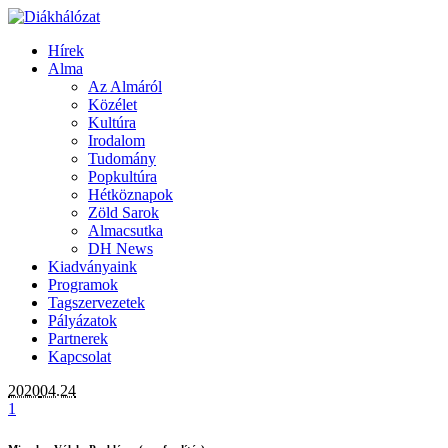
Hírek
Alma
Az Almáról
Közélet
Kultúra
Irodalom
Tudomány
Popkultúra
Hétköznapok
Zöld Sarok
Almacsutka
DH News
Kiadványaink
Programok
Tagszervezetek
Pályázatok
Partnerek
Kapcsolat
2020
04.24
1