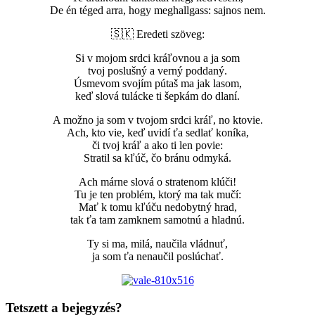
De én téged arra, hogy meghallgass: sajnos nem.
🇸🇰 Eredeti szöveg:
Si v mojom srdci kráľovnou a ja som
tvoj poslušný a verný poddaný.
Úsmevom svojím pútaš ma jak lasom,
keď slová tulácke ti šepkám do dlaní.
A možno ja som v tvojom srdci kráľ, no ktovie.
Ach, kto vie, keď uvidí ťa sedlať koníka,
či tvoj kráľ a ako ti len povie:
Stratil sa kľúč, čo bránu odmyká.
Ach márne slová o stratenom klúči!
Tu je ten problém, ktorý ma tak mučí:
Mať k tomu kľúču nedobytný hrad,
tak ťa tam zamknem samotnú a hladnú.
Ty si ma, milá, naučila vládnuť,
ja som ťa nenaučil poslúchať.
Tetszett a bejegyzés?