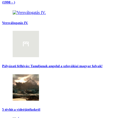
(1998 – )
Versválogatás IV.
Pályázati felhívás: Tanuljanak angolul a szlovákiai magyar falvak!
5 tévhit a videójátékokról