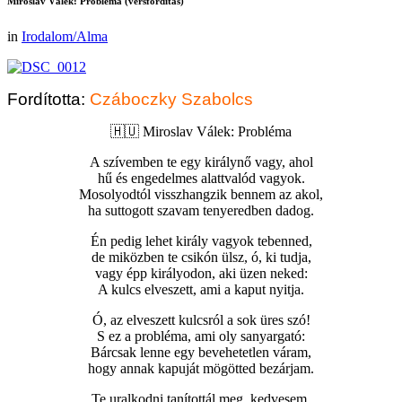
Miroslav Válek: Probléma (versfordítás)
in
Irodalom/Alma
Fordította:
Czáboczky Szabolcs
🇭🇺 Miroslav Válek: Probléma
A szívemben te egy királynő vagy, ahol
hű és engedelmes alattvalód vagyok.
Mosolyodtól visszhangzik bennem az akol,
ha suttogott szavam tenyeredben dadog.
Én pedig lehet király vagyok tebenned,
de miközben te csikón ülsz, ó, ki tudja,
vagy épp királyodon, aki üzen neked:
A kulcs elveszett, ami a kaput nyitja.
Ó, az elveszett kulcsról a sok üres szó!
S ez a probléma, ami oly sanyargató:
Bárcsak lenne egy bevehetetlen váram,
hogy annak kapuját mögötted bezárjam.
Te uralkodni tanítottál meg, kedvesem,