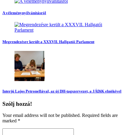
A véleménynyilvánításról
Megrendezésre került a XXXVII. Hallgatói Parlament
Interjú Lajos Petronellával, az új DH-tagszervezet, a JÁDiK elnökével
Szólj hozzá!
Your email address will not be published. Required fields are
marked
*