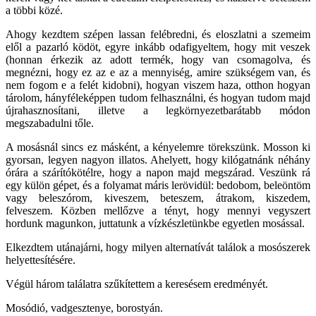
a többi közé.
Ahogy kezdtem szépen lassan felébredni, és eloszlatni a szemeim
elől a pazarló ködöt, egyre inkább odafigyeltem, hogy mit veszek
(honnan érkezik az adott termék, hogy van csomagolva, és
megnézni, hogy ez az e az a mennyiség, amire szükségem van, és
nem fogom e a felét kidobni), hogyan viszem haza, otthon hogyan
tárolom, hányféleképpen tudom felhasználni, és hogyan tudom majd
újrahasznosítani, illetve a legkörnyezetbarátabb módon
megszabadulni tőle.
A mosásnál sincs ez másként, a kényelemre törekszünk. Mosson ki
gyorsan, legyen nagyon illatos. Ahelyett, hogy kilógatnánk néhány
órára a szárítókötélre, hogy a napon majd megszárad. Veszünk rá
egy külön gépet, és a folyamat máris lerövidül: bedobom, beleöntöm
vagy beleszórom, kiveszem, beteszem, átrakom, kiszedem,
felveszem. Közben mellőzve a tényt, hogy mennyi vegyszert
hordunk magunkon, juttatunk a vízkészletünkbe egyetlen mosással.
Elkezdtem utánajárni, hogy milyen alternatívát találok a mosószerek
helyettesítésére.
Végül három találatra szűkítettem a keresésem eredményét.
Mosódió, vadgesztenye, borostyán.