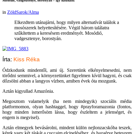
Mosódió, vadgesztenye, borostyán – Így használd!
in
ZöldSarok/Alma
Elkezdtem utánajárni, hogy milyen alternatívát találok a
mosószerek helyettesítésére. Végül három találatra
szűkítettem a keresésem eredményét. Mosódió,
vadgesztenye, borostyán.
Írta:
Kiss Réka
Ódzkodunk mindentől, ami új. Szeretünk elkényelmesedni, nem
törődni semmivel, a környezetünket figyelmen kívül hagyni, és csak
dőzsölni abban a langyos vízben, amiben évek óta mozgunk.
Aztán kigyullad Amazónia.
Megosztom valamelyik (ha nem mindegyik) szociális média
platformomon, olyan hashtaggel, hogy #prayforamazonia (fontos,
hogy minden ismerősöm lássa, hogy észleltem a jelenséget, és
engem is megvisel).
Aztán elmegyek bevásárolni, mindent külön nejlonzacskóba teszek,
kérek vagy két táskát a cuccaim elcipeléséhez, és hazaérve beteszem