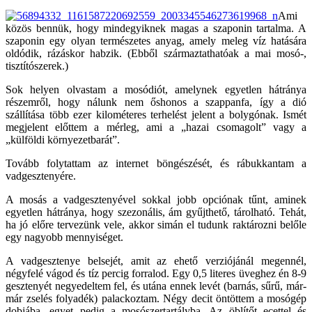
Ami
közös bennük, hogy mindegyiknek magas a szaponin tartalma. A
szaponin egy olyan természetes anyag, amely meleg víz hatására
oldódik, rázáskor habzik. (Ebből származtathatóak a mai mosó-,
tisztítószerek.)
Sok helyen olvastam a mosódiót, amelynek egyetlen hátránya
részemről, hogy nálunk nem őshonos a szappanfa, így a dió
szállítása több ezer kilométeres terhelést jelent a bolygónak. Ismét
megjelent előttem a mérleg, ami a „hazai csomagolt” vagy a
„külföldi környezetbarát”.
Tovább folytattam az internet böngészését, és rábukkantam a
vadgesztenyére.
A mosás a vadgesztenyével sokkal jobb opciónak tűnt, aminek
egyetlen hátránya, hogy szezonális, ám gyűjthető, tárolható. Tehát,
ha jó előre tervezünk vele, akkor simán el tudunk raktározni belőle
egy nagyobb mennyiséget.
A vadgesztenye belsejét, amit az ehető verziójánál megennél,
négyfelé vágod és tíz percig forralod. Egy 0,5 literes üveghez én 8-9
gesztenyét negyedeltem fel, és utána ennek levét (barnás, sűrű, már-
már zselés folyadék) palackoztam. Négy decit öntöttem a mosógép
dobjába, egyet pedig a mosószertartályba. Az öblítőt ecettel és