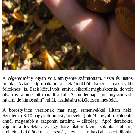
A végeredmény olyan volt, amilyenre számítottam, tiszta és illatos
ruhák. Aztán kipróbáltam a reklámokból ismert „makacsabb
foltokhoz” is. Ezek közül volt, amivel sikerült megbirkóznia, de volt
olyan is, aminél ott maradt a folt. A mindennapi „néhányszor volt
rajtam, de kimosnám” ruhák tisztítására tökéletesen megfelel.
A borostyános verziónak már nagy reményekkel álltam neki.
Szedtem a 8-10 nagyobb borostyánlevelet (minél nagyobb, zöldebb,
annál magasabb a szaponin tartalma – állítólag). Apró darabokra
vágtam a leveleket, és egy használaton kívüli zokniba dobtam,
aminek bekötöttem a száját, és a ruhákkal, ecet+illóolaj