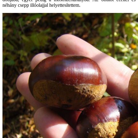
néhány csepp illóolajjal helyettesítettem.