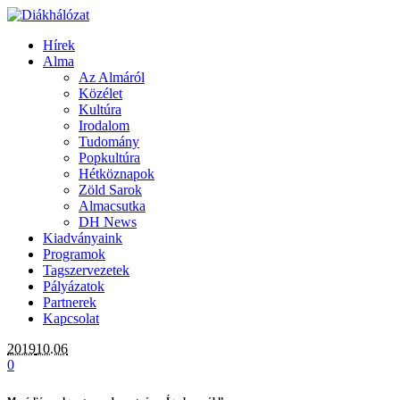
Hírek
Alma
Az Almáról
Közélet
Kultúra
Irodalom
Tudomány
Popkultúra
Hétköznapok
Zöld Sarok
Almacsutka
DH News
Kiadványaink
Programok
Tagszervezetek
Pályázatok
Partnerek
Kapcsolat
2019
10.06
0