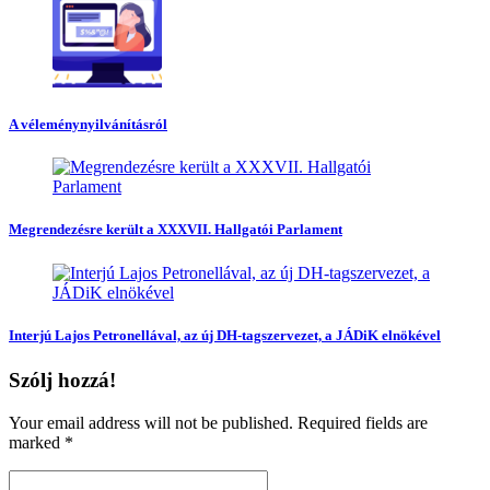
A véleménynyilvánításról
Megrendezésre került a XXXVII. Hallgatói Parlament
Interjú Lajos Petronellával, az új DH-tagszervezet, a JÁDiK elnökével
Szólj hozzá!
Your email address will not be published. Required fields are
marked
*