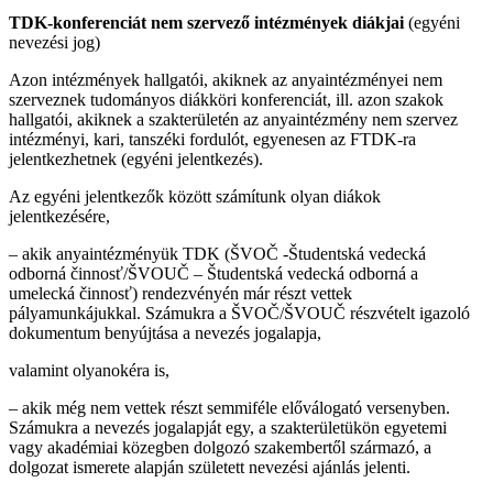
TDK-konferenciát nem szervező intézmények diákjai
(egyéni
nevezési jog)
Azon intézmények hallgatói, akiknek az anyaintézményei nem
szerveznek tudományos diákköri konferenciát, ill. azon szakok
hallgatói, akiknek a szakterületén az anyaintézmény nem szervez
intézményi, kari, tanszéki fordulót, egyenesen az FTDK-ra
jelentkezhetnek (egyéni jelentkezés).
Az egyéni jelentkezők között számítunk olyan diákok
jelentkezésére,
– akik anyaintézményük TDK (ŠVOČ -Študentská vedecká
odborná činnosť/ŠVOUČ – Študentská vedecká odborná a
umelecká činnosť) rendezvényén már részt vettek
pályamunkájukkal. Számukra a ŠVOČ/ŠVOUČ részvételt igazoló
dokumentum benyújtása a nevezés jogalapja,
valamint olyanokéra is,
– akik még nem vettek részt semmiféle előválogató versenyben.
Számukra a nevezés jogalapját egy, a szakterületükön egyetemi
vagy akadémiai közegben dolgozó szakembertől származó, a
dolgozat ismerete alapján született nevezési ajánlás jelenti.