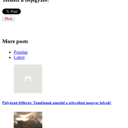
More posts
Popular
Latest
Pályázati felhívás: Tanuljanak angolul a szlovákiai magyar falvak!