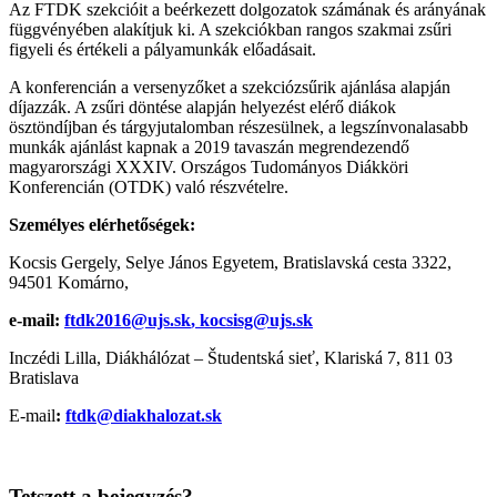
Az FTDK szekcióit a beérkezett dolgozatok számának és arányának
függvényében alakítjuk ki. A szekciókban rangos szakmai zsűri
figyeli és értékeli a pályamunkák előadásait.
A konferencián a versenyzőket a szekciózsűrik ajánlása alapján
díjazzák. A zsűri döntése alapján helyezést elérő diákok
ösztöndíjban és tárgyjutalomban részesülnek, a legszínvonalasabb
munkák ajánlást kapnak a 2019 tavaszán megrendezendő
magyarországi XXXIV. Országos Tudományos Diákköri
Konferencián (OTDK) való részvételre.
Személyes elérhetőségek:
Kocsis Gergely, Selye János Egyetem, Bratislavská cesta 3322,
94501 Komárno,
e-mail:
ftdk2016@ujs.sk
,
kocsisg@ujs.sk
Inczédi Lilla, Diákhálózat – Študentská sieť, Klariská 7, 811 03
Bratislava
E-mail
:
ftdk@diakhalozat.sk
Tetszett a bejegyzés?