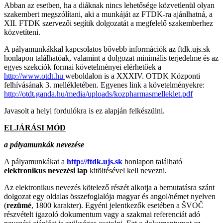
Abban az esetben, ha a diáknak nincs lehetősége közvetlenül olyan
szakembert megszólítani, aki a munkáját az FTDK-ra ajánlhatná, a
XII. FTDK szervezői segítik dolgozatát a megfelelő szakemberhez
közvetíteni.
A pályamunkákkal kapcsolatos bővebb információk az ftdk.ujs.sk
honlapon találhatóak, valamint a dolgozat minimális terjedelme és az
egyes szekciók formai követelményei elérhetőek a
http://www.otdt.hu
weboldalon is a XXXIV. OTDK Központi
felhívásának 3. mellékletében. Egyenes link a követelményekre:
http://otdt.ganda.hu/media/uploads/kozpharmasmelleklet.pdf
Javasolt a helyi fordulókra is ez alapján felkészülni.
E
LJÁRÁSI MÓD
a pályamunkák nevezése
A pályamunkákat a
http://ftdk.ujs.sk
honlapon található
elektronikus nevezési
lap
kitöltésével kell nevezni.
Az elektronikus nevezés kötelező részét alkotja a bemutatásra szánt
dolgozat egy oldalas összefoglalója magyar és angol/német nyelven
(
rezümé
, 1800 karakter). Egyéni jelentkezők esetében a ŠVOČ
részvételt igazoló dokumentum vagy a szakmai referenciát adó