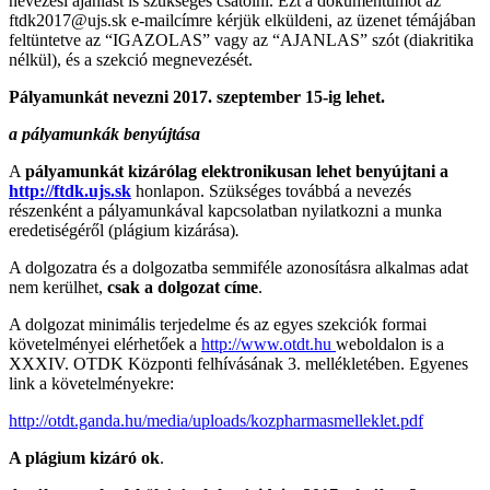
nevezési ajánlást is szükséges csatolni. Ezt a dokumentumot az
ftdk2017@ujs.sk
e-mailcímre kérjük elküldeni, az üzenet témájában
feltüntetve az “IGAZOLAS” vagy az “AJANLAS” szót (diakritika
nélkül), és a szekció megnevezését.
Pályamunkát nevezni 2017. szeptember 15-ig lehet.
a pályamunkák benyújtása
A
pályamunkát kizárólag elektronikusan
lehet
benyújtani a
http://ftdk.ujs.sk
honlapon. Szükséges továbbá a nevezés
részenként a pályamunkával kapcsolatban nyilatkozni a munka
eredetiségéről (plágium kizárása)
.
A dolgozatra és a dolgozatba semmiféle azonosításra alkalmas adat
nem kerülhet,
csak a dolgozat címe
.
A dolgozat minimális terjedelme és az egyes szekciók formai
követelményei elérhetőek a
http://www.otdt.hu
weboldalon is a
XXXIV. OTDK Központi felhívásának 3. mellékletében. Egyenes
link a követelményekre:
http://otdt.ganda.hu/media/uploads/kozpharmasmelleklet.pdf
A plágium kizáró ok
.