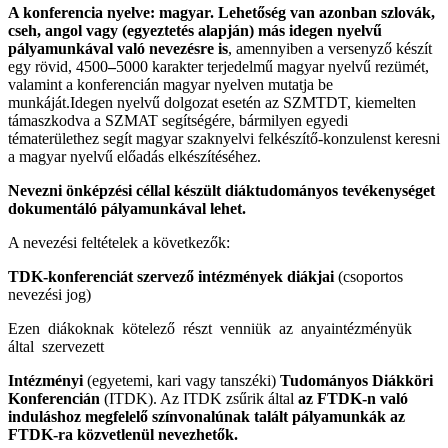
A konferencia nyelve: magyar. Lehetőség van azonban szlovák,
cseh, angol vagy (egyeztetés alapján) más idegen nyelvű
pályamunkával való nevezésre is
, amennyiben a versenyző készít
egy rövid, 4500
–
5000 karakter terjedelmű magyar nyelvű rezümét,
valamint a konferencián magyar nyelven mutatja be
munkáját.Idegen nyelvű dolgozat esetén az SZMTDT, kiemelten
támaszkodva a SZMAT segítségére, bármilyen egyedi
tématerülethez segít magyar szaknyelvi felkészítő-konzulenst keresni
a magyar nyelvű előadás elkészítéséhez.
Nevezni önképzési céllal készült diáktudományos tevékenységet
dokumentáló pályamunkával lehet.
A nevezési feltételek a következők:
TDK-konferenciát szervező intézmények diákjai
(csoportos
nevezési jog)
Ezen diákoknak kötelező részt venniük az anyaintézményük
által szervezett
Intézményi
(egyetemi, kari vagy tanszéki)
Tudományos Diákköri
Konferencián
(ITDK). Az ITDK zsűrik által
az FTDK-n való
induláshoz megfelelő színvonalúnak talált pályamunkák az
FTDK-ra közvetlenül nevezhetők.