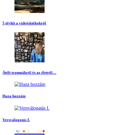
5 tévhit a videójátékokról
Átélt traumákról és az életről…
Haza hozzám
Versválogatás I.