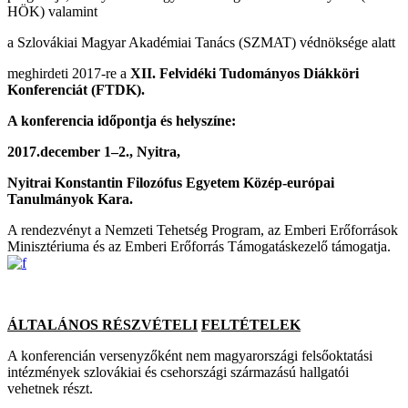
HÖK) valamint
a Szlovákiai Magyar Akadémiai Tanács (SZMAT) védnöksége alatt
meghirdeti 2017-re a
XII. Felvidéki Tudományos Diákköri
Konferenciát (FTDK).
A konferencia időpontja és helyszíne:
2017.december 1–2., Nyitra,
Nyitrai Konstantin Filozófus Egyetem Közép-európai
Tanulmányok Kara.
A rendezvényt a Nemzeti Tehetség Program, az Emberi Erőforrások
Minisztériuma és az Emberi Erőforrás Támogatáskezelő támogatja.
Á
LTALÁNOS RÉSZVÉTELI
FELTÉTELEK
A konferencián versenyzőként nem magyarországi felsőoktatási
intézmények szlovákiai és csehországi származású hallgatói
vehetnek részt.