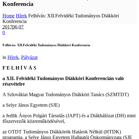
Konferencia
Home
Hírek
Felhívás: XII.Felvidéki Tudományos Diákköri
Konferencia
2017
06.07
0
Felhívás: XII.Felvidéki Tudományos Diákköri Konferencia
in
Hírek
,
Pályázat
F E L H Í V Á S
a XII. Felvidéki Tudományos Diákköri Konferencián való
részvételre
A Szlovákiai Magyar Tudományos Diákköri Tanács (SZMTDT)
a Selye János Egyetem (SJE)
a Jedlik Ányos Polgári Társulás (JAPT) és a Diákhálózat (DH) mint
főszervezők közreműködésével,
az OTDT Tudományos Diákkörök Határok Nélkül (HTDK)
programja, a Selye János Egyetem Hallgatói Önkormányzata (SJE