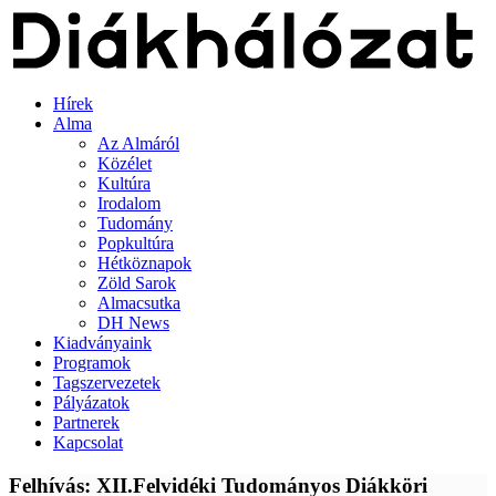
Hírek
Alma
Az Almáról
Közélet
Kultúra
Irodalom
Tudomány
Popkultúra
Hétköznapok
Zöld Sarok
Almacsutka
DH News
Kiadványaink
Programok
Tagszervezetek
Pályázatok
Partnerek
Kapcsolat
Felhívás: XII.Felvidéki Tudományos Diákköri