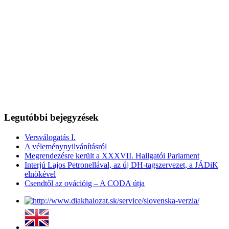
Legutóbbi bejegyzések
Versválogatás I.
A véleménynyilvánításról
Megrendezésre került a XXXVII. Hallgatói Parlament
Interjú Lajos Petronellával, az új DH-tagszervezet, a JÁDiK
elnökével
Csendtől az ovációig – A CODA útja