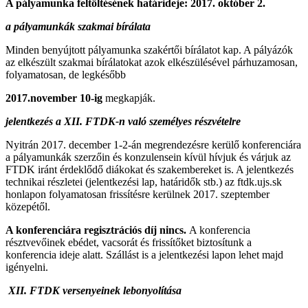
A pályamunka feltöltésének határideje: 2017. október 2.
a pályamunkák szakmai bírálata
Minden benyújtott pályamunka szakértői bírálatot kap. A pályázók
az elkészült szakmai bírálatokat azok elkészülésével párhuzamosan,
folyamatosan, de legkésőbb
2017.november 10-ig
megkapják.
jelentkezés a XII. FTDK-n való személyes részvételre
Nyitrán 2017. december 1-2-án megrendezésre kerülő konferenciára
a pályamunkák szerzőin és konzulensein kívül hívjuk és várjuk az
FTDK iránt érdeklődő diákokat és szakembereket is. A jelentkezés
technikai részletei (jelentkezési lap, határidők stb.) az ftdk.ujs.sk
honlapon folyamatosan frissítésre kerülnek 2017. szeptember
közepétől.
A konferenciára regisztrációs díj nincs.
A konferencia
résztvevőinek ebédet, vacsorát és frissítőket biztosítunk a
konferencia ideje alatt. Szállást is a jelentkezési lapon lehet majd
igényelni.
XII. FTDK versenyeinek lebonyolítása