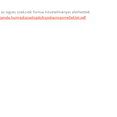
s az egyes szekciók formai követelményei elérhetőek
t.ganda.hu/media/uploads/kozpharmasmelleklet.pdf