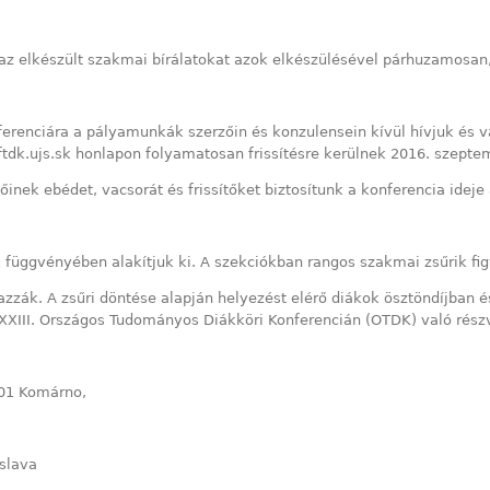
 az elkészült szakmai bírálatokat azok elkészülésével párhuzamosan
nciára a pályamunkák szerzőin és konzulensein kívül hívjuk és vár
az ftdk.ujs.sk honlapon folyamatosan frissítésre kerülnek 2016. szept
inek ebédet, vacsorát és frissítőket biztosítunk a konferencia ideje a
függvényében alakítjuk ki. A szekciókban rangos szakmai zsűrik fig
jazzák. A zsűri döntése alapján helyezést elérő diákok ösztöndíjba
III. Országos Tudományos Diákköri Konferencián (OTDK) való részv
501 Komárno,
islava