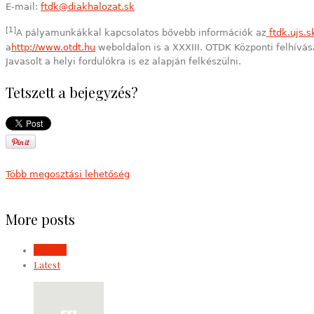
E-mail:
ftdk@diakhalozat.sk
[1]
A pályamunkákkal kapcsolatos bővebb információk az
ftdk.ujs.s
a
http://www.otdt.hu
weboldalon is a XXXIII. OTDK Központi felhívá
Javasolt a helyi fordulókra is ez alapján felkészülni.
Tetszett a bejegyzés?
Több megosztási lehetőség
More posts
Popular
Latest