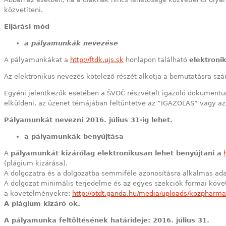
közvetíteni.
Eljárási mód
a pályamunkák nevezése
A pályamunkákat a
http://ftdk.ujs.sk
honlapon található
elektroni
Az elektronikus nevezés kötelező részét alkotja a bemutatásra szá
Egyéni jelentkezők esetében a ŠVOČ részvételt igazoló dokumentu
elküldeni, az üzenet témájában feltüntetve az “IGAZOLAS” vagy az 
Pályamunkát nevezni 2016. július 31-ig lehet.
a pályamunkák benyújtása
A
pályamunkát kizárólag elektronikusan lehet benyújtani a
(plágium kizárása).
A dolgozatra és a dolgozatba semmiféle azonosításra alkalmas ad
A dolgozat minimális terjedelme és az egyes szekciók formai köv
a követelményekre:
http://otdt.ganda.hu/media/uploads/kozpharma
A plágium kizáró ok.
A pályamunka feltöltésének határideje: 2016. július 31.