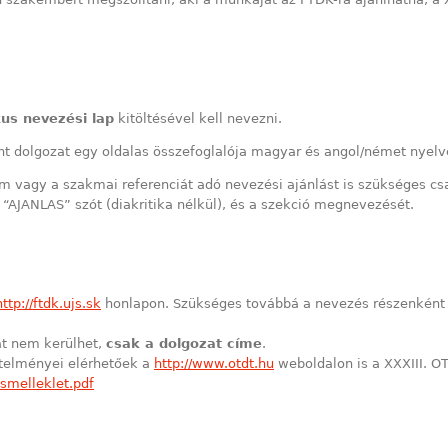
kus nevezési lap
kitöltésével kell nevezni.
nt dolgozat egy oldalas összefoglalója magyar és angol/német nyelv
m vagy a szakmai referenciát adó nevezési ajánlást is szükséges c
“AJANLAS” szót (diakritika nélkül), és a szekció megnevezését.
http://ftdk.ujs.sk
honlapon. Szükséges továbbá a nevezés részenként 
at nem kerülhet,
csak a dolgozat címe
.
etelményei elérhetőek a
http://www.otdt.hu
weboldalon is a XXXIII. O
smelleklet.pdf