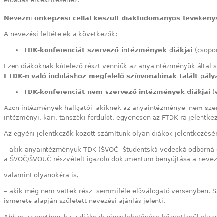
előadás elkészítéséhez.
Nevezni önképzési céllal készült diáktudományos tevéken
A nevezési feltételek a következők:
TDK-konferenciát szervező intézmények diákjai
(csopo
Ezen diákoknak kötelező részt venniük az anyaintézményük által 
FTDK-n való induláshoz megfelelő színvonalúnak talált pá
TDK-konferenciát nem szervező intézmények diákjai
(e
Azon intézmények hallgatói, akiknek az anyaintézményei nem szerv
intézményi, kari, tanszéki fordulót, egyenesen az FTDK-ra jelentke
Az egyéni jelentkezők között számítunk olyan diákok jelentkezésér
– akik anyaintézményük TDK (ŠVOČ -Študentská vedecká odborná 
a ŠVOČ/ŠVOUČ részvételt igazoló dokumentum benyújtása a nevezé
valamint olyanokéra is,
– akik még nem vettek részt semmiféle előválogató versenyben. S
ismerete alapján született nevezési ajánlás jelenti.
Abban az esetben, ha a diáknak nincs lehetősége közvetlenül olya