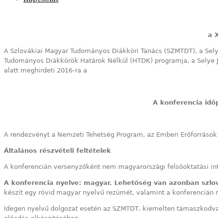
a 
A Szlovákiai Magyar Tudományos Diákköri Tanács (SZMTDT), a Selye
Tudományos Diákkörök Határok Nélkül (HTDK) programja, a Selye 
alatt meghirdeti 2016-ra a
A konferencia idő
A rendezvényt a Nemzeti Tehetség Program, az Emberi Erőforrások
Általános részvételi feltételek
A konferencián versenyzőként nem magyarországi felsőoktatási int
A konferencia nyelve: magyar. Lehetőség van azonban szlo
készít egy rövid magyar nyelvű rezümét, valamint a konferencián
Idegen nyelvű dolgozat esetén az SZMTDT, kiemelten támaszkodva 