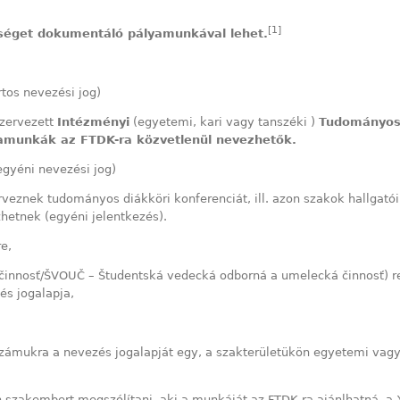
[1]
ységet dokumentáló pályamunkával lehet.
rtos nevezési jog)
szervezett
Intézményi
(egyetemi, kari vagy tanszéki )
Tudományos 
lyamunkák az FTDK-ra közvetlenül nevezhetők.
gyéni nevezési jog)
eznek tudományos diákköri konferenciát, ill. azon szakok hallgató
zhetnek (egyéni jelentkezés).
e,
činnosť/ŠVOUČ – Študentská vedecká odborná a umelecká činnosť) 
s jogalapja,
zámukra a nevezés jogalapját egy, a szakterületükön egyetemi vag
n szakembert megszólítani, aki a munkáját az FTDK-ra ajánlhatná, a 