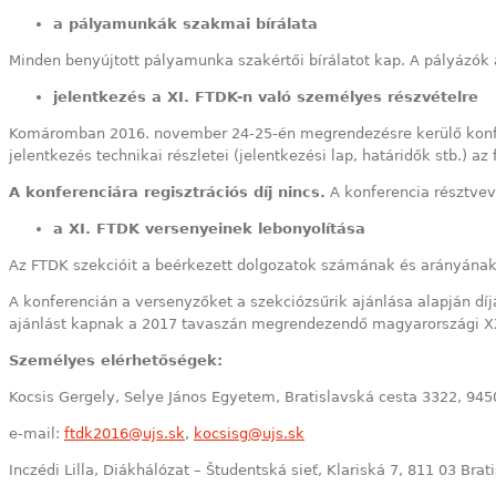
a pályamunkák szakmai bírálata
Minden benyújtott pályamunka szakértői bírálatot kap. A pályázók
jelentkezés a XI. FTDK-n való személyes részvételre
Komáromban 2016. november 24-25-én megrendezésre kerülő konfere
jelentkezés technikai részletei (jelentkezési lap, határidők stb.) 
A konferenciára regisztrációs díj nincs.
A konferencia résztvevő
a XI. FTDK versenyeinek lebonyolítása
Az FTDK szekcióit a beérkezett dolgozatok számának és arányának 
A konferencián a versenyzőket a szekciózsűrik ajánlása alapján dí
ajánlást kapnak a 2017 tavaszán megrendezendő magyarországi XXX
Személyes elérhetőségek:
Kocsis Gergely, Selye János Egyetem, Bratislavská cesta 3322, 94
e-mail:
ftdk2016@ujs.sk
,
kocsisg@ujs.sk
Inczédi Lilla, Diákhálózat – Študentská sieť, Klariská 7, 811 03 Brat