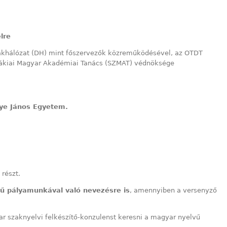
lre
Diákhálózat (DH) mint főszervezők közreműködésével, az OTDT
vákiai Magyar Akadémiai Tanács (SZMAT) védnöksége
ye János Egyetem.
részt.
ű pályamunkával való nevezésre is
, amennyiben a versenyző
 szaknyelvi felkészítő-konzulenst keresni a magyar nyelvű