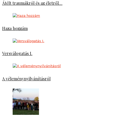
Átélt traumákról és az életről…
Haza hozzám
Versválogatás I.
A véleménynyilvánításról