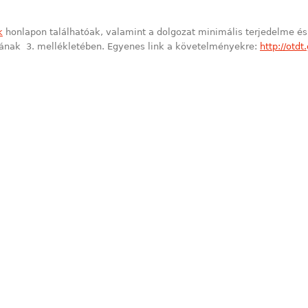
k
honlapon találhatóak, valamint a dolgozat minimális terjedelme é
sának 3. mellékletében. Egyenes link a követelményekre:
http://otd