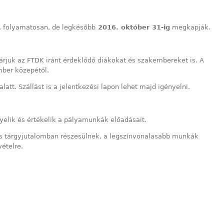
, folyamatosan, de legkésőbb
2016. október 31-ig
megkapják.
juk az FTDK iránt érdeklődő diákokat és szakembereket is. A
ember közepétől.
latt. Szállást is a jelentkezési lapon lehet majd igényelni.
yelik és értékelik a pályamunkák előadásait.
n és tárgyjutalomban részesülnek, a legszínvonalasabb munkák
ételre.