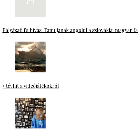
Pályázati felhívás: Tanuljanak angolul a szlovákiai magyar fa
5 tévhit a videójátékokról