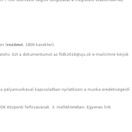
en (
rezümé
, 1800 karakter).
satolni. Ezt a dokumentumot az
ftdk2016@ujs.sk
e-mailcímre kérjük
a pályamunkával kapcsolatban nyilatkozni a munka eredetiségéről
TDK Központi felhívásának 3. mellékletében. Egyenes link