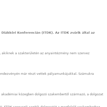
Diákköri Konferencián (ITDK). Az ITDK zsűrik által az
i, akiknek a szakterületén az anyaintézmény nem szervez
rendezvényén már részt vettek pályamunkájukkal. Számukra
y akadémiai közegben dolgozó szakembertől származó, a dolgozat
XI. FTDK szervezői segítik dolgozatát a megfelelő szakemberhez