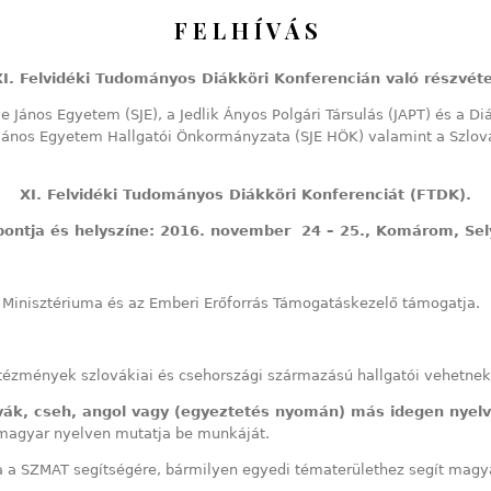
F E L H Í V Á S
XI. Felvidéki Tudományos Diákköri Konferencián való részvéte
 János Egyetem (SJE), a Jedlik Ányos Polgári Társulás (JAPT) és a 
János Egyetem Hallgatói Önkormányzata (SJE HÖK) valamint a Szlo
XI. Felvidéki Tudományos Diákköri Konferenciát (FTDK).
pontja és helyszíne:
2016. november 24 – 25., Komárom,
Sel
 Minisztériuma és az Emberi Erőforrás Támogatáskezelő támogatja.
ézmények szlovákiai és csehországi származású hallgatói vehetnek 
vák, cseh, angol vagy (egyeztetés nyomán) más idegen nyelv
 magyar nyelven mutatja be munkáját.
a SZMAT segítségére, bármilyen egyedi tématerülethez segít magyar