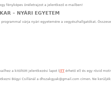
egy fényképes önéletrajzot a jelentkező e-mailben!
KAR – NYÁRI EGYETEM
programmal várja nyári egyetemére a vegyészhallgatókat. Összesen
ilhez a kitöltött jelentkezési lapot (
ITT
érhető el) és egy rövid moti
ntkezni Bógyi Csillánál a
dhszakgyak@gmail.com
címen. Ne kerüljék