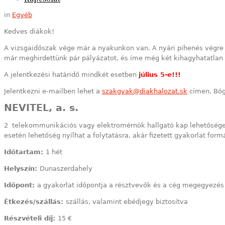
in
Egyéb
Kedves diákok!
A vizsgaidőszak vége már a nyakunkon van. A nyári pihenés végre k
már meghirdettünk pár pályázatot, és íme még két kihagyhatatlan
A jelentkezési határidő mindkét esetben
július 5-e!!!
Jelentkezni e-mailben lehet a
szakgyak@diakhalozat.sk
címen, Bógy
NEVITEL, a. s.
2 telekommunikációs vagy elektromérnök hallgató kap lehetőséget 
esetén lehetőség nyílhat a folytatásra, akár fizetett gyakorlat form
Időtartam:
1 hét
Helyszín:
Dunaszerdahely
Időpont:
a gyakorlat időpontja a résztvevők és a cég megegyezés 
Étkezés/szállás:
szállás, valamint ebédjegy biztosítva
Részvételi díj:
15 €