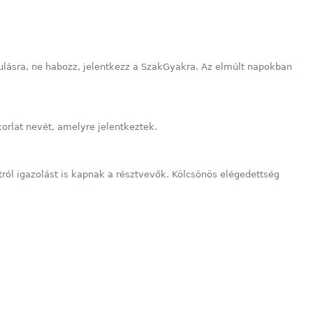
ulásra, ne habozz, jelentkezz a SzakGyakra. Az elmúlt napokban
orlat nevét, amelyre jelentkeztek.
ról igazolást is kapnak a résztvevők. Kölcsönös elégedettség