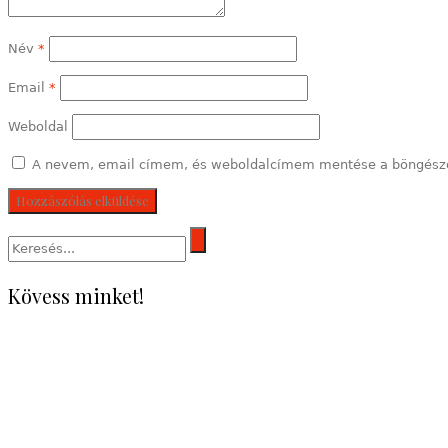
Név
*
Email
*
Weboldal
A nevem, email címem, és weboldalcímem mentése a böngész
Kövess minket!