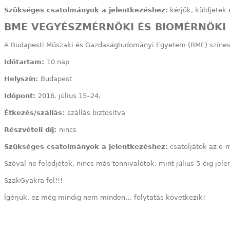
Szükséges csatolmányok a jelentkezéshez:
kérjük, küldjetek 
BME VEGYÉSZMÉRNÖKI ÉS BIOMÉRNÖKI 
A Budapesti Műszaki és Gazdaságtudományi Egyetem (BME) színes 
Időtartam:
10 nap
Helyszín:
Budapest
Időpont:
2016. július 15–24.
Étkezés/szállás:
szállás biztosítva
Részvételi díj:
nincs
Szükséges csatolmányok a jelentkezéshez:
csatoljátok az e-ma
Szóval ne feledjétek, nincs más tennivalótok, mint július 5-éig jele
SzakGyakra fel!!!
Ígérjük, ez még mindig nem minden… folytatás következik!