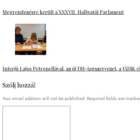
Megrendezésre került a XXXVII. Hallgatói Parlament
Interjú Lajos Petronellával, az új DH-tagszervezet, a JÁDiK 
Szólj hozzá!
Your email address will not be published. Required fields are mark