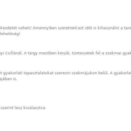
ezdetét veheti! Amennyiben szeretnéd ezt időt is kihasználni a tan
 lehetőség!
i Csillánál. A tárgy mezőben kérjük, tüntessétek fel a szakmai gyak
gyakorlati tapasztalatokat szerezni szakmájukon belül. A gyakorlat
ájában is.
szerint lesz kiválasztva