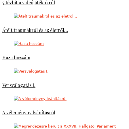
5 tévhit a videójátékokról
Átélt traumákról és az életről…
Haza hozzám
Versválogatás I.
A véleménynyilvánításról