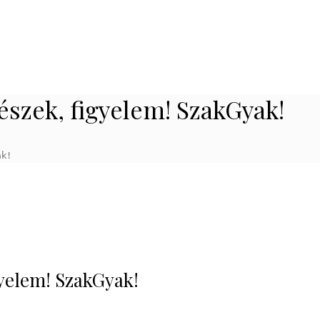
szek, figyelem! SzakGyak!
ak!
yelem! SzakGyak!