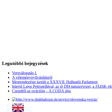
Legutóbbi bejegyzések
Versválogatás I.
A véleménynyilvánításról
Megrendezésre került a XXXVII. Hallgatói Parlament
Interjú Lajos Petronellával, az új DH-tagszervezet, a JÁDiK el
Csendtől az ovációig – A CODA útja