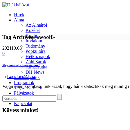
Hírek
Alma
Az Almáról
Közélet
Kultúra
Tag Archives: «woolf»
Irodalom
Tudomány
2021
10.08
Popkultúra
0
Hétköznapok
Zöld Sarok
Még mindig a feminizmus?
Almacsutka
DH News
in
Irodalom/Alma
Kiadványaink
Programok
Vajon miért szembesülünk azzal, hogy bár a statisztikák még mindig r
Tagszervezetek
Pályázatok
Partnerek
Kapcsolat
Kövess minket!