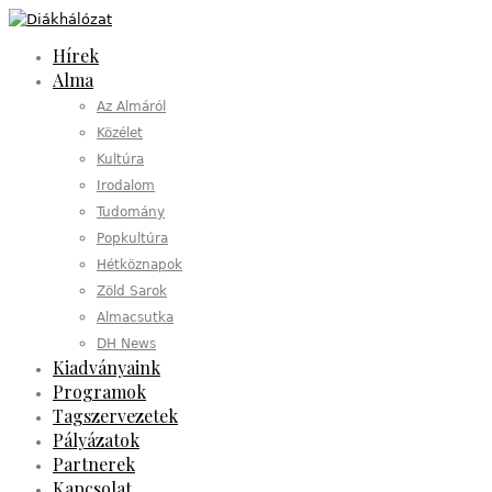
Hírek
Alma
Az Almáról
Közélet
Kultúra
Irodalom
Tudomány
Popkultúra
Hétköznapok
Zöld Sarok
Almacsutka
DH News
Kiadványaink
Programok
Tagszervezetek
Pályázatok
Partnerek
Kapcsolat