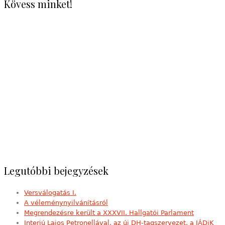
Kövess minket!
Legutóbbi bejegyzések
Versválogatás I.
A véleménynyilvánításról
Megrendezésre került a XXXVII. Hallgatói Parlament
Interjú Lajos Petronellával, az új DH-tagszervezet, a JÁDiK