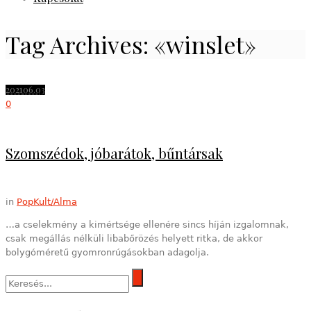
Tag Archives: «winslet»
2021
06.03
0
Szomszédok, jóbarátok, bűntársak
in
PopKult/Alma
…a cselekmény a kimértsége ellenére sincs híján izgalomnak,
csak megállás nélküli libabőrözés helyett ritka, de akkor
bolygóméretű gyomronrúgásokban adagolja.