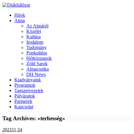
Hírek
Alma
Az Almáról
Közélet
Kultúra
Irodalom
Tudomány
Popkultúra
Hétköznapok
Zöld Sarok
Almacsutka
DH News
Kiadványaink
Programok
Tagszervezetek
Pályázatok
Partnerek
Kapcsolat
Tag Archives: «terhesség»
2021
11.24