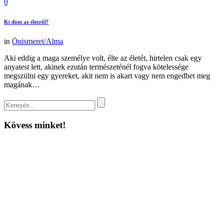
0
Ki dönt az életről?
in
Önismeret/Alma
Aki eddig a maga személye volt, élte az életét, hirtelen csak egy
anyatest lett, akinek ezután természeténél fogva kötelessége
megszülni egy gyereket, akit nem is akart vagy nem engedhet meg
magának…
Kövess minket!