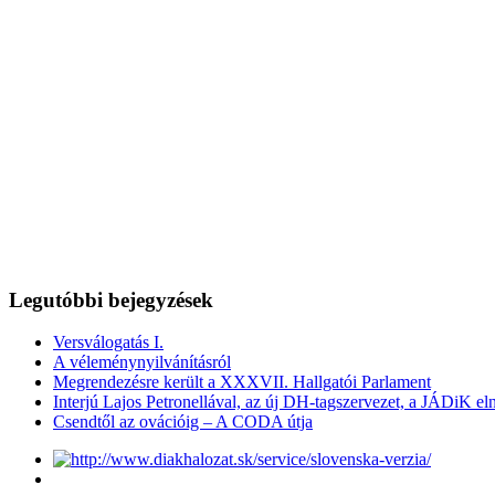
Legutóbbi bejegyzések
Versválogatás I.
A véleménynyilvánításról
Megrendezésre került a XXXVII. Hallgatói Parlament
Interjú Lajos Petronellával, az új DH-tagszervezet, a JÁDiK el
Csendtől az ovációig – A CODA útja