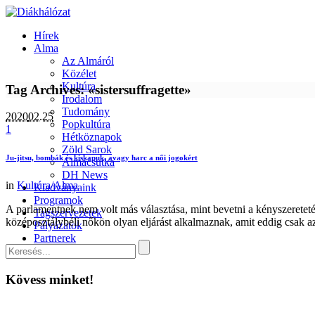
Hírek
Alma
Az Almáról
Közélet
Kultúra
Tag Archives: «sistersuffragette»
Irodalom
Tudomány
2020
02.25
Popkultúra
1
Hétköznapok
Zöld Sarok
Ju-jitsu, bombák és kiskapuk, avagy harc a női jogokért
Almacsutka
DH News
in
Kultúra/Alma
Kiadványaink
Programok
A parlamentnek nem volt más választása, mint bevetni a kényszeretetés
Tagszervezetek
középosztálybéli nőkön olyan eljárást alkalmaznak, amit eddig csak 
Pályázatok
Partnerek
Kapcsolat
Kövess minket!