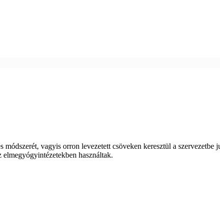
 módszerét, vagyis orron levezetett csöveken keresztül a szervezetbe jut
az elmegyógyintézetekben használtak.