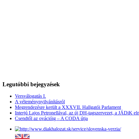
Legutóbbi bejegyzések
Versválogatás I.
A véleménynyilvánításról
Megrendezésre került a XXXVII. Hallgatói Parlament
Interjú Lajos Petronellával, az új DH-tagszervezet, a JÁDiK el
Csendtől az ovációig – A CODA útja