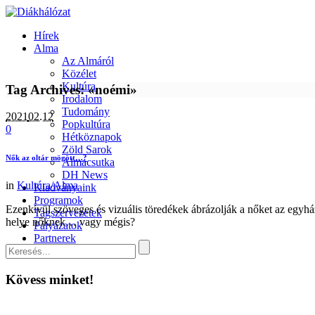
Hírek
Alma
Az Almáról
Közélet
Kultúra
Tag Archives: «noémi»
Irodalom
Tudomány
2021
02.12
Popkultúra
0
Hétköznapok
Zöld Sarok
Nők az oltár mögött…?
Almacsutka
DH News
in
Kultúra/Alma
Kiadványaink
Programok
Ezenkívül szöveges és vizuális töredékek ábrázolják a nőket az egyház 
Tagszervezetek
helye nőknek… vagy mégis?
Pályázatok
Partnerek
Kapcsolat
Kövess minket!