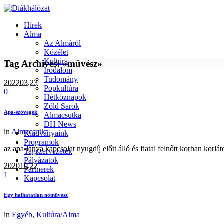
Hírek
Alma
Az Almáról
Közélet
Kultúra
Tag Archives: «művész»
Irodalom
Tudomány
2022
03.23
Popkultúra
0
Hétköznapok
Zöld Sarok
Apa-szövegek
Almacsutka
DH News
in
Almacsutka
Kiadványaink
Programok
az apa-lánya kapcsolat nyugdíj előtt álló és fiatal felnőtt korban korlá
Tagszervezetek
Pályázatok
2020
10.22
Partnerek
1
Kapcsolat
Egy halhatatlan nőművész
in
Egyéb
,
Kultúra/Alma