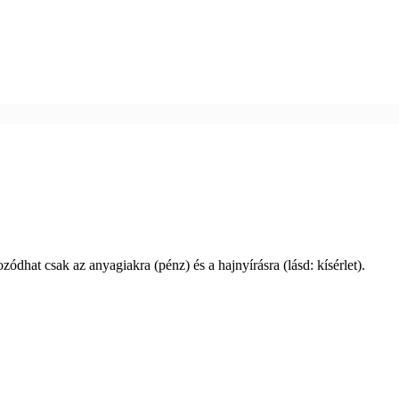
tozódhat csak az anyagiakra (pénz) és a hajnyírásra (lásd: kísérlet).