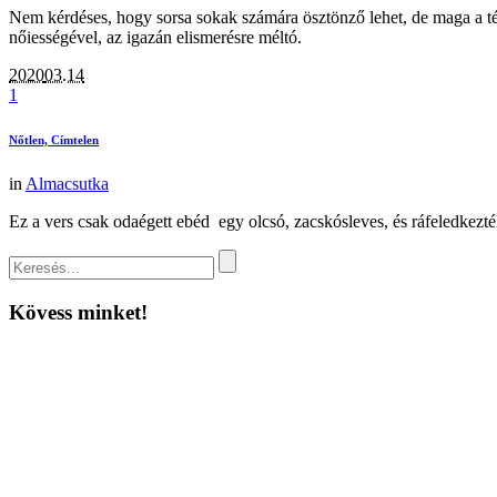
Nem kérdéses, hogy sorsa sokak számára ösztönző lehet, de maga a tén
nőiességével, az igazán elismerésre méltó.
2020
03.14
1
Nőtlen, Címtelen
in
Almacsutka
Ez a vers csak odaégett ebéd egy olcsó, zacskósleves, és ráfeledkeztél
Kövess minket!