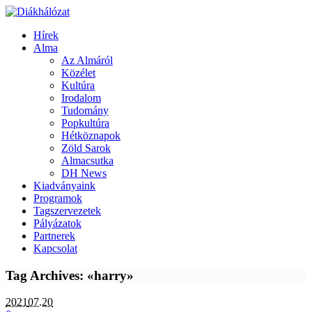
Hírek
Alma
Az Almáról
Közélet
Kultúra
Irodalom
Tudomány
Popkultúra
Hétköznapok
Zöld Sarok
Almacsutka
DH News
Kiadványaink
Programok
Tagszervezetek
Pályázatok
Partnerek
Kapcsolat
Tag Archives: «harry»
2021
07.20