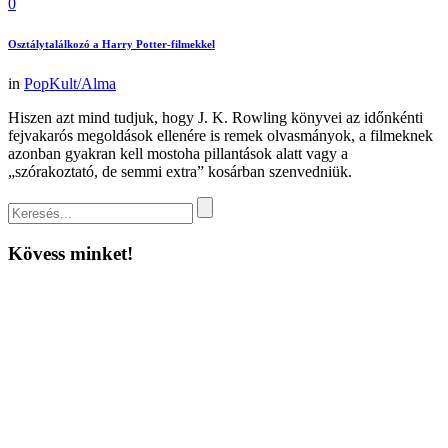
0
Osztálytalálkozó a Harry Potter-filmekkel
in
PopKult/Alma
Hiszen azt mind tudjuk, hogy J. K. Rowling könyvei az időnkénti
fejvakarós megoldások ellenére is remek olvasmányok, a filmeknek
azonban gyakran kell mostoha pillantások alatt vagy a
„szórakoztató, de semmi extra” kosárban szenvedniük.
Kövess minket!