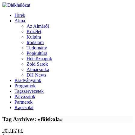
Hírek
Alma
Az Almáról
Közélet
Kultúra
Irodalom
Tudomány
Popkultúra
Hétköznapok
Zöld Sarok
Almacsutka
DH News
Kiadványaink
Programok
Tagszervezetek
Pályázatok
Partnerek
Kapcsolat
Tag Archives: «főiskola»
2021
07.01