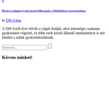
0
Bővül a szakmai gyakorlatok felhozatala a Diákhálózat programjában
in
DH/Alma
A DH évről-évre bővíti a cégek listáját, ahol lehetséges szakmai
gyakorlatot végezni, és több ezek közül állandó munkahelyet is tud
kínálni a náluk gyakorlatozóknak.
Kövess minket!