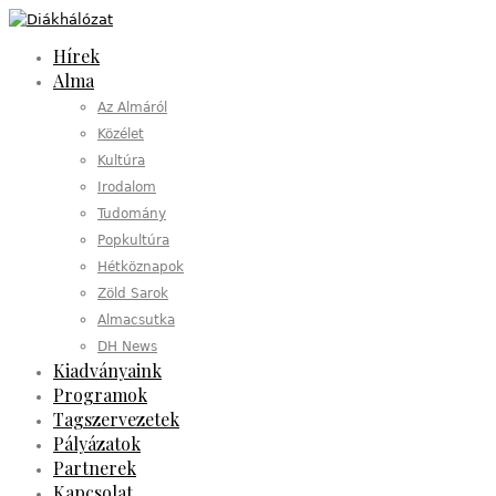
Hírek
Alma
Az Almáról
Közélet
Kultúra
Irodalom
Tudomány
Popkultúra
Hétköznapok
Zöld Sarok
Almacsutka
DH News
Kiadványaink
Programok
Tagszervezetek
Pályázatok
Partnerek
Kapcsolat