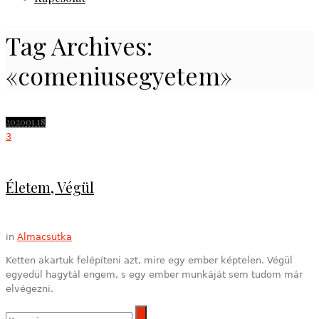
Tag Archives:
«comeniusegyetem»
2020
01.18
3
Életem, Végül
in
Almacsutka
Ketten akartuk felépíteni azt, mire egy ember képtelen. Végül
egyedül hagytál engem, s egy ember munkáját sem tudom már
elvégezni.