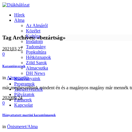
Hírek
Alma
Az Almáról
Közélet
Kultúra
Tag Archives: «bezártság»
Irodalom
Tudomány
2021
03.27
Popkultúra
0
Hétköznapok
Zöld Sarok
Karanténversek
Almacsutka
DH News
in
Almacsutka
Kiadványaink
Programok
már megbeszéltünk mindent én és a magányos magány már mennék tú
Tagszervezetek
Pályázatok
2020
09.24
Partnerek
0
Kapcsolat
Hányattatott martini karanténnapok
in
Önismeret/Alma