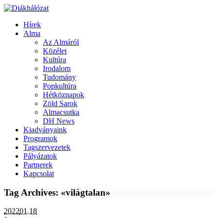
Hírek
Alma
Az Almáról
Közélet
Kultúra
Irodalom
Tudomány
Popkultúra
Hétköznapok
Zöld Sarok
Almacsutka
DH News
Kiadványaink
Programok
Tagszervezetek
Pályázatok
Partnerek
Kapcsolat
Tag Archives: «világtalan»
2022
01.18