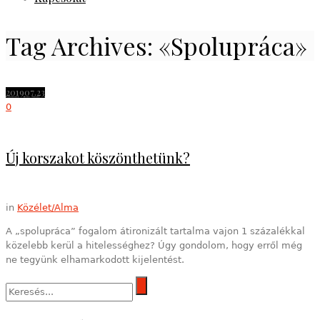
Tag Archives: «Spolupráca»
2019
07.23
0
Új korszakot köszönthetünk?
in
Közélet/Alma
A „spolupráca” fogalom átironizált tartalma vajon 1 százalékkal
közelebb kerül a hitelességhez? Úgy gondolom, hogy erről még
ne tegyünk elhamarkodott kijelentést.