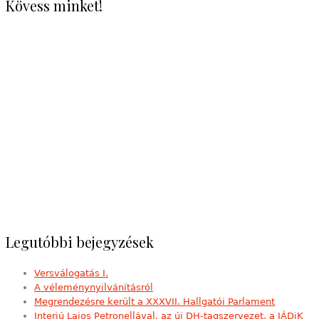
Kövess minket!
Legutóbbi bejegyzések
Versválogatás I.
A véleménynyilvánításról
Megrendezésre került a XXXVII. Hallgatói Parlament
Interjú Lajos Petronellával, az új DH-tagszervezet, a JÁDiK