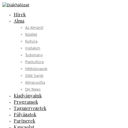
Hírek
Alma
Az Almáról
Közélet
Kultúra
Irodalom
Tudomány
Popkultúra
Hétköznapok
Zöld Sarok
Almacsutka
DH News
Kiadványaink
Programok
Tagszervezetek
Pályázatok
Partnerek
Kapcsolat