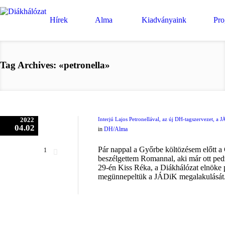
Hírek
Alma
Kiadványaink
Pr
Tag Archives: «petronella»
2022
Interjú Lajos Petronellával, az új DH-tagszervezet, a 
04.02
in
DH/Alma
Pár nappal a Győrbe költözésem előtt 
1
beszélgettem Romannal, aki már ott pedz
29-én Kiss Réka, a Diákhálózat elnöke 
megünnepeltük a JÁDiK megalakulását