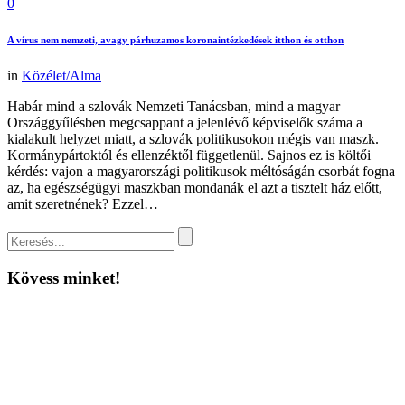
0
A vírus nem nemzeti, avagy párhuzamos koronaintézkedések itthon és otthon
in
Közélet/Alma
Habár mind a szlovák Nemzeti Tanácsban, mind a magyar
Országgyűlésben megcsappant a jelenlévő képviselők száma a
kialakult helyzet miatt, a szlovák politikusokon mégis van maszk.
Kormánypártoktól és ellenzéktől függetlenül. Sajnos ez is költői
kérdés: vajon a magyarországi politikusok méltóságán csorbát fogna
az, ha egészségügyi maszkban mondanák el azt a tisztelt ház előtt,
amit szeretnének? Ezzel…
Kövess minket!