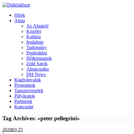
Hírek
Alma
Az Almáról
Közélet
Kultúra
Irodalom
Tudomány
Popkultúra
Hétköznapok
Zöld Sarok
Almacsutka
DH News
Kiadványaink
Programok
Tagszervezetek
Pályázatok
Partnerek
Kapcsolat
Tag Archives: «peter pellegrini»
2020
03.25