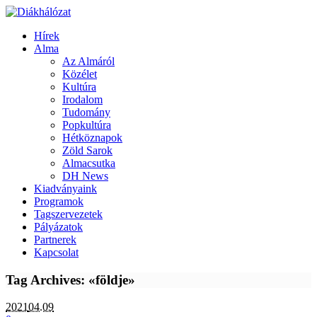
Hírek
Alma
Az Almáról
Közélet
Kultúra
Irodalom
Tudomány
Popkultúra
Hétköznapok
Zöld Sarok
Almacsutka
DH News
Kiadványaink
Programok
Tagszervezetek
Pályázatok
Partnerek
Kapcsolat
Tag Archives: «földje»
2021
04.09