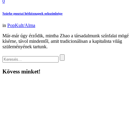
0
Szürke pusztai hétköznapok sokszínűsége
in
PopKult/Alma
Már-már úgy érződik, mintha Zhao a társadalmunk színfalai mögé
kísérne, távol mindentől, amit tradicionálisan a kapitalista világ
szüleményének tartunk.
Kövess minket!