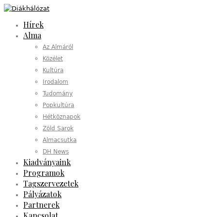
Hírek
Alma
Az Almáról
Közélet
Kultúra
Irodalom
Tudomány
Popkultúra
Hétköznapok
Zöld Sarok
Almacsutka
DH News
Kiadványaink
Programok
Tagszervezetek
Pályázatok
Partnerek
Kapcsolat