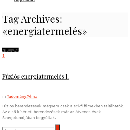
Tag Archives:
«energiatermelés»
2019
09.27
1
Fúziós energiatermelés I.
in
Tudomány/Alma
Fúziós berendezések mégsem csak a sci-fi filmekben találhatók.
Az első kísérleti berendezések már az ötvenes évek
Szovjetuniójában begyúltak.