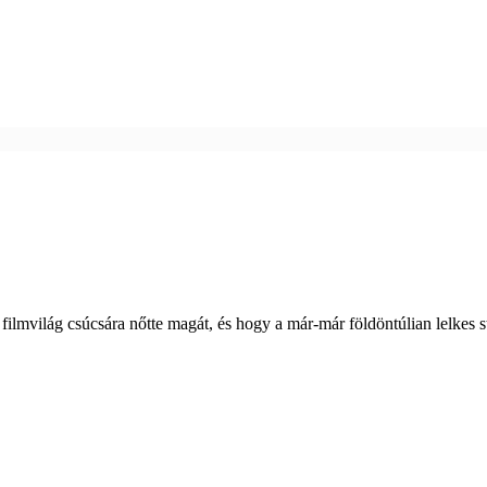
filmvilág csúcsára nőtte magát, és hogy a már-már földöntúlian lelkes st