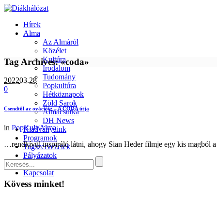
Hírek
Alma
Az Almáról
Közélet
Kultúra
Tag Archives: «coda»
Irodalom
Tudomány
2022
03.28
Popkultúra
0
Hétköznapok
Zöld Sarok
Csendtől az ovációig – A CODA útja
Almacsutka
DH News
in
PopKult/Alma
Kiadványaink
Programok
…rendkívül inspiráló látni, ahogy Sian Heder filmje egy kis magból a 
Tagszervezetek
Pályázatok
Partnerek
Kapcsolat
Kövess minket!