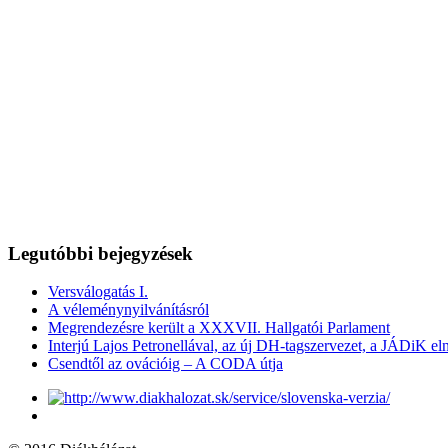
Legutóbbi bejegyzések
Versválogatás I.
A véleménynyilvánításról
Megrendezésre került a XXXVII. Hallgatói Parlament
Interjú Lajos Petronellával, az új DH-tagszervezet, a JÁDiK el
Csendtől az ovációig – A CODA útja